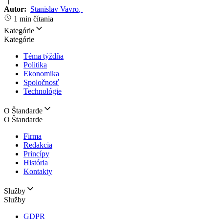
|
Autor:
Stanislav Vavro
,
1 min čítania
Kategórie
Kategórie
Téma týždňa
Politika
Ekonomika
Spoločnosť
Technológie
O Štandarde
O Štandarde
Firma
Redakcia
Princípy
História
Kontakty
Služby
Služby
GDPR