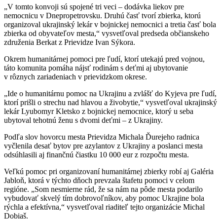
„V tomto konvoji sú spojené tri veci – dodávka liekov pre
nemocnicu v Dnepropetrovsku. Druhú časť tvorí zbierka, ktorú
organizoval ukrajinský lekár v bojnickej nemocnici a tretia časť bola
zbierka od obyvateľov mesta,“ vysvetľoval predseda občianskeho
združenia Berkat z Prievidze Ivan Sýkora.
Okrem humanitárnej pomoci pre ľudí, ktorí utekajú pred vojnou,
táto komunita pomáha nájsť rodinám s deťmi aj ubytovanie
v rôznych zariadeniach v prievidzkom okrese.
„Ide o humanitárnu pomoc na Ukrajinu a zvlášť do Kyjeva pre ľudí,
ktorí prišli o strechu nad hlavou a živobytie,“ vysvetľoval ukrajinský
lekár Lyubomyr Kletsko z bojnickej nemocnice, ktorý u seba
ubytoval tehotnú ženu s dvomi deťmi – z Ukrajiny.
Podľa slov hovorcu mesta Prievidza Michala Ďurejeho radnica
vyčlenila desať bytov pre azylantov z Ukrajiny a poslanci mesta
odsúhlasili aj finančnú čiastku 10 000 eur z rozpočtu mesta.
Veľkú pomoc pri organizovaní humanitárnej zbierky robí aj Galéria
Jabloň, ktorá v týchto dňoch prevzala štafetu pomoci v celom
regióne. „Som nesmierne rád, že sa nám na pôde mesta podarilo
vybudovať skvelý tím dobrovoľníkov, aby pomoc Ukrajine bola
rýchla a efektívna,“ vysvetľoval riaditeľ tejto organizácie Michal
Dobiaš.