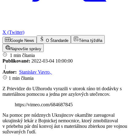
X (Twitter)
Google News
O Štandarde
Téma týždňa
Najnovšie správy
1 min čítania
Publikované:
2022-03-04 10:00:00
|
Autor:
Stanislav Vavro
,
1 min čítania
Z Prievidze do Užhorodu vyrazili v utorok ráno tri dodávky s
materiálnou pomocou a jedna pre azylových utečencov.
https://vimeo.com/684687845
Na pomoc pre núdznych Ukrajincov okamžite zareagoval
ukrajinský lekár z Bojnickej nemocnice, ktorý zmobilizoval
v priebehu pár dní konvoj áut s materiálnou zbierkou pre vojnou
sužovaných ľudí.