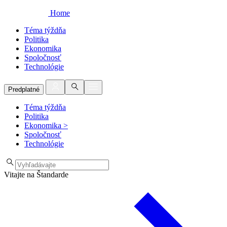
Home
Téma týždňa
Politika
Ekonomika
Spoločnosť
Technológie
Predplatné
Téma týždňa
Politika
Ekonomika
>
Spoločnosť
Technológie
Vitajte na Štandarde