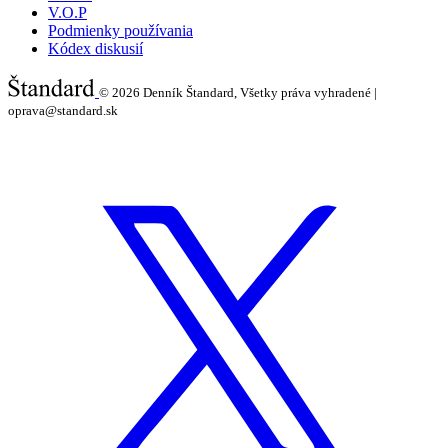
V.O.P
Podmienky používania
Kódex diskusií
© 2026
Denník Štandard, Všetky práva vyhradené |
oprava@standard.sk