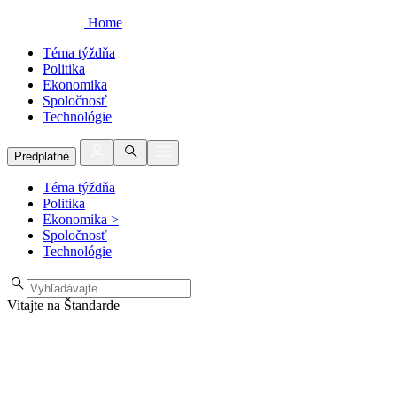
Home
Téma týždňa
Politika
Ekonomika
Spoločnosť
Technológie
Predplatné
Téma týždňa
Politika
Ekonomika
>
Spoločnosť
Technológie
Vitajte na Štandarde