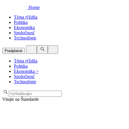
Home
Téma týždňa
Politika
Ekonomika
Spoločnosť
Technológie
Predplatné
Téma týždňa
Politika
Ekonomika
>
Spoločnosť
Technológie
Vitajte na Štandarde