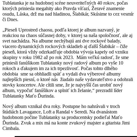
Tublatanka je na hudobnej scéne neuveriteľných 40 rokov, počas
ktorých priniesla megahity ako Pravda víťazí, Žeravé znamenie
osudu, Láska, drž ma nad hladinou, Šlabikár, Skúsime to cez vesmír
či Dnes.
„Pieseň Uprostred chaosu, podľa ktorej je album nazvaný, je
reakciou na chaos súčasnej doby, v ktorej sa naša spoločnosť, ale aj
svet nachádza. Na albume nechýbajú ani dve rockové balady,
viacero dynamických rockových skladieb aj ďalší Šlabikár – čiže
pieseň, ktorá vždy odzrkadľuje obdobia vývoja kapely od vzniku
skupiny v roku 1982 až po rok 2023. Mám veľkú radosť, že sme
priniesli fanúšikom Tublatanky nový radový album po vyše 10
rokoch a ďakujem im za ich trpezlivosť. Počas tohto dlhého
obdobia sme sa obhliadli späť a vydali dva výberové albumy
najlepších piesní, o ktoré nás žiadalo naše vydavateľstvo a odohrali
stovky koncertov. Ale cítili sme, že je najvyšší čas urobiť nový
album, vypočuť fanúšikov a splniť ich želanie,“ prezradil líder
Tublatanky Maťo Ďurinda.
Nový album vznikal dva roky. Postupne ho nahrávali v troch
štúdiách Lavagance, Loft a Randal v Seredi. Na dvanástom
hudobnom počine Tublatanky sa producentsky podieľal Maťo
Ďurinda. Zvuk a mix má na konte zvukový majster a gitarista Jimi
Cimbala.