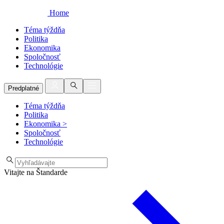
Home
Téma týždňa
Politika
Ekonomika
Spoločnosť
Technológie
Predplatné
Téma týždňa
Politika
Ekonomika
>
Spoločnosť
Technológie
Vitajte na Štandarde