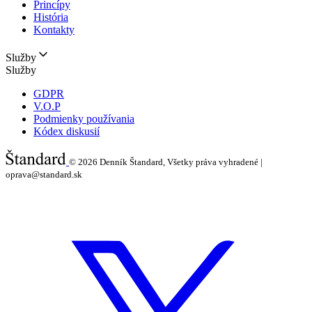
Princípy
História
Kontakty
Služby
Služby
GDPR
V.O.P
Podmienky používania
Kódex diskusií
© 2026
Denník Štandard, Všetky práva vyhradené |
oprava@standard.sk