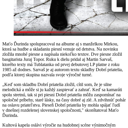
Maťo Ďurinda spolupracoval na albume aj s manželkou Mirkou,
ktorá sa hudbe a skladaniu piesní venuje od detstva. Na novinku
zložila mnohé piesne a napísala niekoľko textov. Dve piesne zložil
basgitarista Juraj Topor. Ruku k dielu pridal aj Martin Sarvaš,
ktorého texty má Tublatanka od prvej debutovej LP platne z roku
1985 až dodnes. Sarvaš je aj autorom textu skladby Dobrí priatelia,
podľa ktorej skupina nazvala svoje výročné turné.
„Keď som skladbu Dobrí priatelia zložil, cítil som, že je silne
melodická a môže si ju každý zaspievať a zahrať. Keď sa kamaráti
spolu stretnú, tak si pri piesni Dobrí priatelia môžu zaspomínať na
spoločné príbehy, staré lásky, na časy dobré aj zlé. A zdvihnúť pohár
na oslavu priateľstva. Pieseň Dobrí priatelia by mohla spájať ľudí
v dnešnej rozdelenej slovenskej spoločnosti," skonštatoval Maťo
Ďurinda.
Kultová kapela oslávi výročie na hudobnej scéne výnimočným