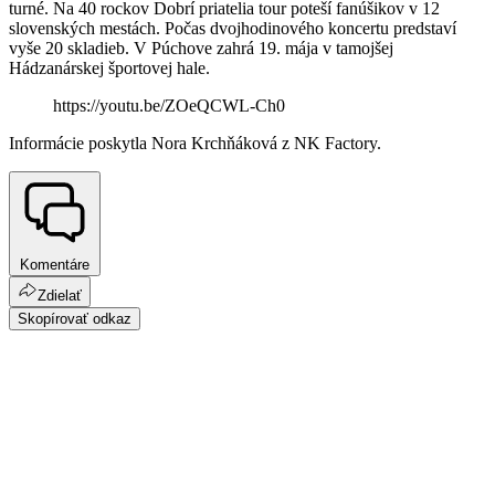
turné. Na 40 rockov Dobrí priatelia tour poteší fanúšikov v 12
slovenských mestách. Počas dvojhodinového koncertu predstaví
vyše 20 skladieb. V Púchove zahrá 19. mája v tamojšej
Hádzanárskej športovej hale.
https://youtu.be/ZOeQCWL-Ch0
Informácie poskytla Nora Krchňáková z NK Factory.
Komentáre
Zdielať
Skopírovať odkaz