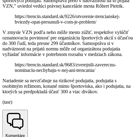
športových podujatí. Samospráva preto v nadväznosti na to prijala
VZN," uviedol vedúci právnej kancelárie mesta Róbert Pietrik.
https://trencin.standard.sk/9226/otvorenie-trencianskej-
hviezdy-opat-presunuli-v-com-je-problem/
V zmysle VZN podľa neho môže mesto zúžiť, respektíve vylúčiť
oznamovaciu povinnosť pre organizáciu športových akcií s účasťou
do 300 ľudí, teda presne 299 účastníkov. Samospráva si v
nadväznosti na prijatú normu môže od organizátora podujatia
vyžiadať informácie v potrebnom rozsahu v medziach zákona.
https://trencin.standard.sk/9683/zverejnili-zaverecnu-
nominaciu-nechybaju-v-nej-ani-trencania/
Nariadenie sa nevzťahuje na rizikové podujatia, podujatia s
osobitným režimom, konané mimo športoviska, ako i podujatia, na
ktorých sa predpokladá účasť 300 a viac divákov.
(tasr)
Komentáre