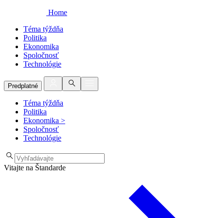
Home
Téma týždňa
Politika
Ekonomika
Spoločnosť
Technológie
Predplatné
Téma týždňa
Politika
Ekonomika
>
Spoločnosť
Technológie
Vitajte na Štandarde