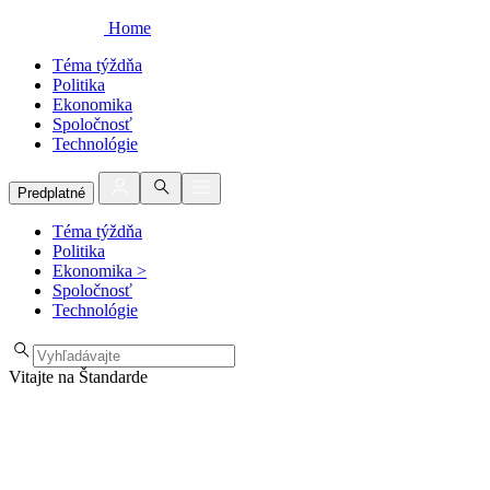
Home
Téma týždňa
Politika
Ekonomika
Spoločnosť
Technológie
Predplatné
Téma týždňa
Politika
Ekonomika
>
Spoločnosť
Technológie
Vitajte na Štandarde