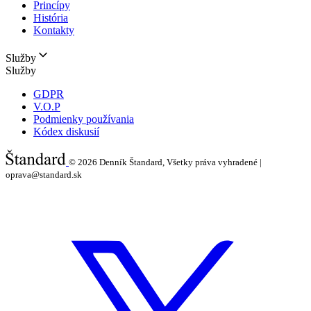
Princípy
História
Kontakty
Služby
Služby
GDPR
V.O.P
Podmienky používania
Kódex diskusií
© 2026
Denník Štandard, Všetky práva vyhradené |
oprava@standard.sk