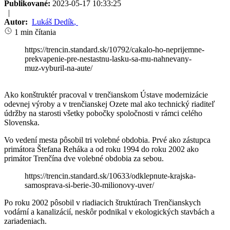
Publikované:
2023-05-17 10:33:25
|
Autor:
Lukáš Dedík
,
1 min čítania
https://trencin.standard.sk/10792/cakalo-ho-neprijemne-
prekvapenie-pre-nestastnu-lasku-sa-mu-nahnevany-
muz-vyburil-na-aute/
Ako konštruktér pracoval v trenčianskom Ústave modernizácie
odevnej výroby a v trenčianskej Ozete mal ako technický riaditeľ
údržby na starosti všetky pobočky spoločnosti v rámci celého
Slovenska.
Vo vedení mesta pôsobil tri volebné obdobia. Prvé ako zástupca
primátora Štefana Reháka a od roku 1994 do roku 2002 ako
primátor Trenčína dve volebné obdobia za sebou.
https://trencin.standard.sk/10633/odklepnute-krajska-
samosprava-si-berie-30-milionovy-uver/
Po roku 2002 pôsobil v riadiacich štruktúrach Trenčianskych
vodární a kanalizácií, neskôr podnikal v ekologických stavbách a
zariadeniach.