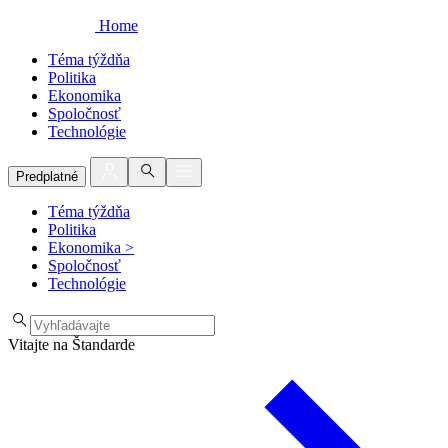
Home
Téma týždňa
Politika
Ekonomika
Spoločnosť
Technológie
Predplatné
Téma týždňa
Politika
Ekonomika
>
Spoločnosť
Technológie
Vitajte na Štandarde