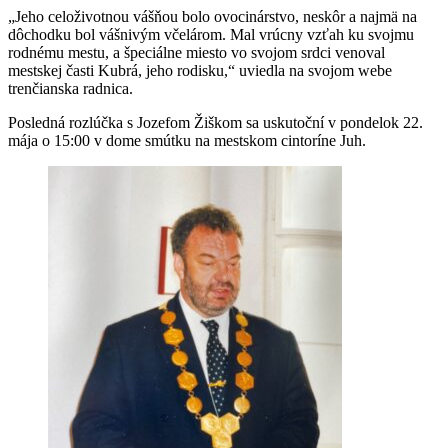
„Jeho celoživotnou vášňou bolo ovocinárstvo, neskôr a najmä na
dôchodku bol vášnivým včelárom. Mal vrúcny vzťah ku svojmu
rodnému mestu, a špeciálne miesto vo svojom srdci venoval
mestskej časti Kubrá, jeho rodisku,“ uviedla na svojom webe
trenčianska radnica.
Posledná rozlúčka s Jozefom Žiškom sa uskutoční v pondelok 22.
mája o 15:00 v dome smútku na mestskom cintoríne Juh.