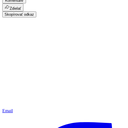
Komentáre
Zdielať
Skopírovať odkaz
Email