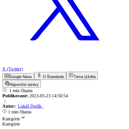
X (Twitter)
Google News
O Štandarde
Téma týždňa
Najnovšie správy
1 min čítania
Publikované:
2023-05-23 14:50:54
|
Autor:
Lukáš Dedík
,
1 min čítania
Kategórie
Kategórie