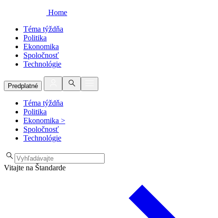
Home
Téma týždňa
Politika
Ekonomika
Spoločnosť
Technológie
Predplatné
Téma týždňa
Politika
Ekonomika
>
Spoločnosť
Technológie
Vitajte na Štandarde