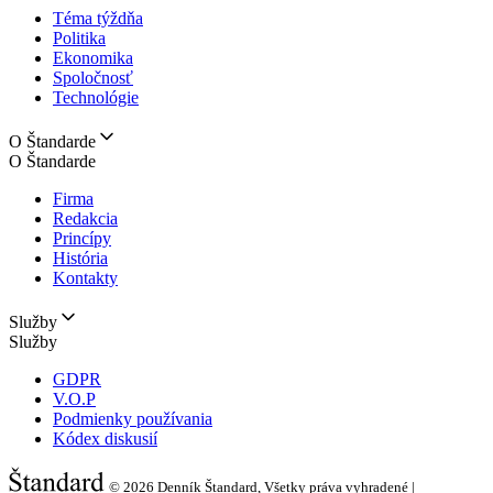
Téma týždňa
Politika
Ekonomika
Spoločnosť
Technológie
O Štandarde
O Štandarde
Firma
Redakcia
Princípy
História
Kontakty
Služby
Služby
GDPR
V.O.P
Podmienky používania
Kódex diskusií
© 2026
Denník Štandard, Všetky práva vyhradené |