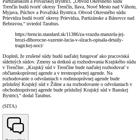
Partizánskom a Považskej Bystrici. „Obvod Okresného súdu
Trenčín budú tvoriť okresy Trenčín, Ilava, Nové Mesto nad Váhom,
Myjava, Púchov a Považská Bystrica. Obvod Okresného súdu
Prievidza budú tvoriť okresy Prievidza, Partizánske a Bánovce nad
Bebravou,“ uviedol Tarabus.
https://trencin.standard.sk/11386/za-vrazdu-manzela-jej-
hrozi-dlhorocne-vazenie-lucia-v-slzach-opisala-detaily-
tragickej-noci/
Doplnil, že zrušené súdy budú naďalej fungovať ako pracoviská
sídelných súdov. Zmeny sa dotknú aj rozhodovania Krajského súdu
v Trenčíne. „Krajský súd v Trenčíne bude naďalej rozhodovať v
občianskoprávnej agende a v trestnoprávnej agende. Na
rozhodovanie o odvolaniach v rodinnoprávnej agende bude
príslušný Krajský súd v Žiline a na rozhodovanie o odvolaniach v
obchodnoprávnej agende bude príslušný Krajský súd v Banskej
Bystrici,“ dodal Tarabus.
(SITA)