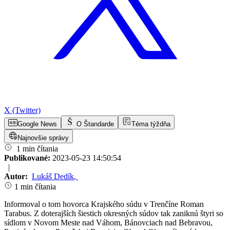
X (Twitter)
Google News
O Štandarde
Téma týždňa
Najnovšie správy
1 min čítania
Publikované:
2023-05-23 14:50:54
|
Autor:
Lukáš Dedík
,
1 min čítania
Informoval o tom hovorca Krajského súdu v Trenčíne Roman
Tarabus. Z doterajších šiestich okresných súdov tak zaniknú štyri so
sídlom v Novom Meste nad Váhom, Bánovciach nad Bebravou,