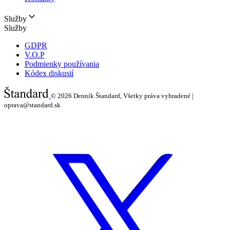
Služby
Služby
GDPR
V.O.P
Podmienky používania
Kódex diskusií
© 2026
Denník Štandard, Všetky práva vyhradené |
oprava@standard.sk