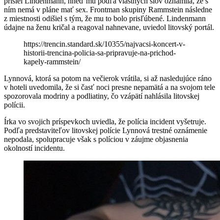
prišiel Lindenmann, hneď mu podľa vlastných slov oznámila, že s
ním nemá v pláne mať sex. Frontman skupiny Rammstein následne
z miestnosti odišiel s tým, že mu to bolo prisľúbené. Lindenmann
údajne na ženu kričal a reagoval nahnevane, uviedol litovský portál.
https://trencin.standard.sk/10355/najvacsi-koncert-v-
historii-trencina-policia-sa-pripravuje-na-prichod-
kapely-rammstein/
Lynnová, ktorá sa potom na večierok vrátila, si až nasledujúce ráno
v hoteli uvedomila, že si časť noci presne nepamätá a na svojom tele
spozorovala modriny a podliatiny, čo vzápätí nahlásila litovskej
polícii.
Írka vo svojich príspevkoch uviedla, že polícia incident vyšetruje.
Podľa predstaviteľov litovskej polície Lynnová trestné oznámenie
nepodala, spolupracuje však s políciou v záujme objasnenia
okolností incidentu.