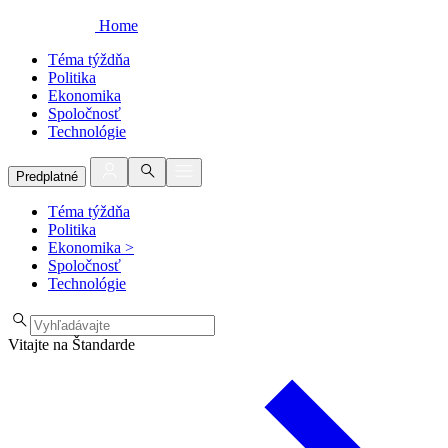
Home
Téma týždňa
Politika
Ekonomika
Spoločnosť
Technológie
Predplatné
Téma týždňa
Politika
Ekonomika
>
Spoločnosť
Technológie
Vitajte na Štandarde