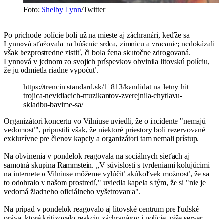
Foto:
Shelby Lynn
/Twitter
Po príchode polície boli už na mieste aj záchranári, keďže sa
Lynnová sťažovala na búšenie srdca, zimnicu a vracanie; nedokázali
však bezprostredne zistiť, či bola žena skutočne zdrogovaná.
Lynnová v jednom zo svojich príspevkov obvinila litovskú políciu,
že ju odmietla riadne vypočuť.
https://trencin.standard.sk/11813/kandidat-na-letny-hit-
trojica-nevidiacich-muzikantov-zverejnila-chytlavu-
skladbu-bavime-sa/
Organizátori koncertu vo Vilniuse uviedli, že o incidente "nemajú
vedomosť", pripustili však, že niektoré priestory boli rezervované
exkluzívne pre členov kapely a organizátori tam nemali prístup.
Na obvinenia v pondelok reagovala na sociálnych sieťach aj
samotná skupina Rammstein. „V súvislosti s tvrdeniami kolujúcimi
na internete o Vilniuse môžeme vylúčiť akúkoľvek možnosť, že sa
to odohralo v našom prostredí," uviedla kapela s tým, že si "nie je
vedomá žiadneho oficiálneho vyšetrovania".
Na prípad v pondelok reagovalo aj litovské centrum pre ľudské
práva, ktoré kritizovalo reakciu záchranárov i polície, píše server