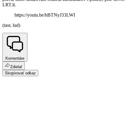
LRT.lt.
https://youtu.be/hBTNyJ33LWI
(tasr, lud)
Komentáre
Zdielať
Skopírovať odkaz