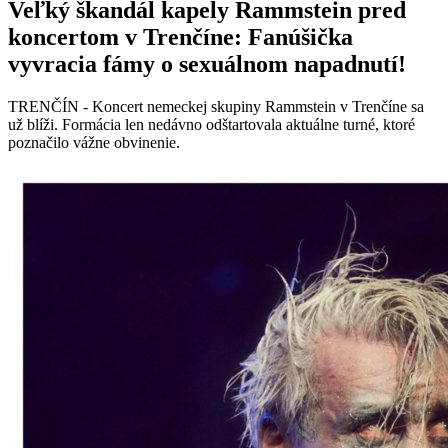
Veľký škandál kapely Rammstein pred
koncertom v Trenčíne: Fanúšička
vyvracia fámy o sexuálnom napadnutí!
TRENČÍN - Koncert nemeckej skupiny Rammstein v Trenčíne sa
už blíži. Formácia len nedávno odštartovala aktuálne turné, ktoré
poznačilo vážne obvinenie.