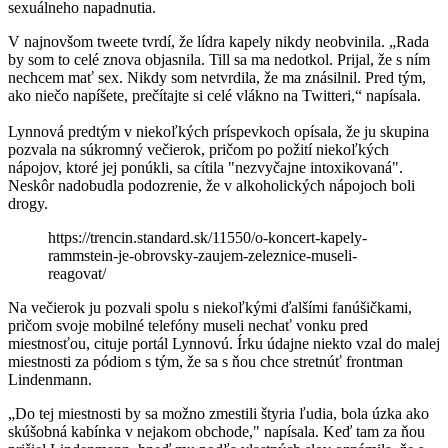
sexuálneho napadnutia.
V najnovšom tweete tvrdí, že lídra kapely nikdy neobvinila. „Rada
by som to celé znova objasnila. Till sa ma nedotkol. Prijal, že s ním
nechcem mať sex. Nikdy som netvrdila, že ma znásilnil. Pred tým,
ako niečo napíšete, prečítajte si celé vlákno na Twitteri,“ napísala.
Lynnová predtým v niekoľkých príspevkoch opísala, že ju skupina
pozvala na súkromný večierok, pričom po požití niekoľkých
nápojov, ktoré jej ponúkli, sa cítila "nezvyčajne intoxikovaná".
Neskôr nadobudla podozrenie, že v alkoholických nápojoch boli
drogy.
https://trencin.standard.sk/11550/o-koncert-kapely-
rammstein-je-obrovsky-zaujem-zeleznice-museli-
reagovat/
Na večierok ju pozvali spolu s niekoľkými ďalšími fanúšičkami,
pričom svoje mobilné telefóny museli nechať vonku pred
miestnosťou, cituje portál Lynnovú. Írku údajne niekto vzal do malej
miestnosti za pódiom s tým, že sa s ňou chce stretnúť frontman
Lindenmann.
„Do tej miestnosti by sa možno zmestili štyria ľudia, bola úzka ako
skúšobná kabínka v nejakom obchode," napísala. Keď tam za ňou