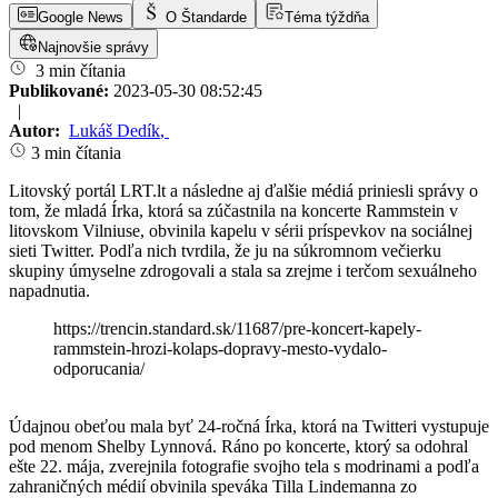
Google News
O Štandarde
Téma týždňa
Najnovšie správy
3 min čítania
Publikované:
2023-05-30 08:52:45
|
Autor:
Lukáš Dedík
,
3 min čítania
Litovský portál LRT.lt a následne aj ďalšie médiá priniesli správy o
tom, že mladá Írka, ktorá sa zúčastnila na koncerte Rammstein v
litovskom Vilniuse, obvinila kapelu v sérii príspevkov na sociálnej
sieti Twitter. Podľa nich tvrdila, že ju na súkromnom večierku
skupiny úmyselne zdrogovali a stala sa zrejme i terčom sexuálneho
napadnutia.
https://trencin.standard.sk/11687/pre-koncert-kapely-
rammstein-hrozi-kolaps-dopravy-mesto-vydalo-
odporucania/
Údajnou obeťou mala byť 24-ročná Írka, ktorá na Twitteri vystupuje
pod menom Shelby Lynnová. Ráno po koncerte, ktorý sa odohral
ešte 22. mája, zverejnila fotografie svojho tela s modrinami a podľa
zahraničných médií obvinila speváka Tilla Lindemanna zo