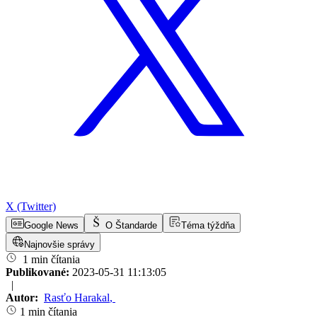
X (Twitter)
Google News
O Štandarde
Téma týždňa
Najnovšie správy
1 min čítania
Publikované:
2023-05-31 11:13:05
|
Autor:
Rasťo Harakal
,
1 min čítania