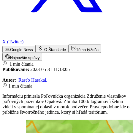
X (Twitter)
Google News
O Štandarde
Téma týždňa
Najnovšie správy
1 min čítania
Publikované:
2023-05-31 11:13:05
|
Autor:
Rasťo Harakal
,
1 min čítania
Informáciu priniesla Poľovnícka organizácia Združenie vlastníkov
poľovných pozemkov Opatová. Zhruba 100-kilogramovú šelmu
videli v spomínanej oblasti v utorok podvečer. Pravdepodobne ide o
približne štvorročného jedinca, ktorý si hľadá teritórium.