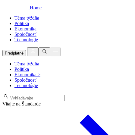
Home
Téma týždňa
Politika
Ekonomika
Spoločnosť
Technológie
Predplatné
Téma týždňa
Politika
Ekonomika
>
Spoločnosť
Technológie
Vitajte na Štandarde