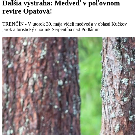
Ďalšia výstraha: Medveď v poľovnom
revíre Opatová!
TRENČÍN - V utorok 30. mája videli medveďa v oblasti Kučkov
jarok a turistický chodník Serpentína nad Podlánim.