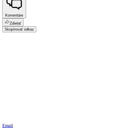
Komentáre
Zdielať
Skopírovať odkaz
Email