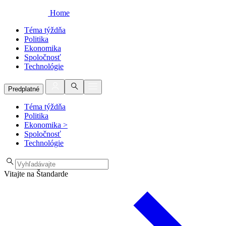
Home
Téma týždňa
Politika
Ekonomika
Spoločnosť
Technológie
Predplatné
Téma týždňa
Politika
Ekonomika
>
Spoločnosť
Technológie
Vitajte na Štandarde