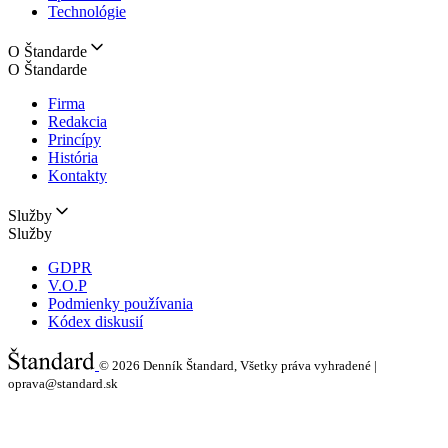
Technológie
O Štandarde
O Štandarde
Firma
Redakcia
Princípy
História
Kontakty
Služby
Služby
GDPR
V.O.P
Podmienky používania
Kódex diskusií
© 2026
Denník Štandard, Všetky práva vyhradené |
oprava@standard.sk