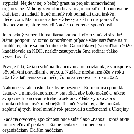
atypická. Nejde v nej o bežný grant na projekt mimovládnej
organizácie. Milióny z eurofondov sa majú použiť na financovanie
aktivistov a nadácií, ktoré minulý rok pomáhali ukrajinským
utečencom. Mali mimoriadne výdavky a štát im má pomocť s
financovaním, ktoré rozdelí Nadácia otvorenej spoločnosti.
Je to pekný zámer. Humanitárna pomoc ľuďom v núdzi si zalúži
štátnu podporu. V tomto konkrétnom prípade však narážame na tri
problémy, ktoré sa budú ministerke Gaborčákovej (vo voľbách 2020
kandidovala za KDH, neskôr zastupovala Sme rodina) ťažko
vysvetľovať.
Prvý je fakt, že táto schéma financovania mimovládok je v rozpore s
pôvodnými pravidlami a praxou. Nadácie predsa nemôžu v roku
2023 žiadať peniaze za niečo, čomu sa venovali v roku 2022.
Nakoniec sa ale našlo „kreatívne riešenie“. Eurokomisia ponúkla
ústupky a mimoriadne zmeny pravidiel, aby bolo možné aj takéto
svojrázne financovanie tretieho sektora. Vláda vyrokovala s
eurokomisiou nové, ohybnejšie finančné schémy, a tie umožnia
zaplatiť aj tých, ktorí minulý rok pracovali s utečencami z Ukrajiny.
Nadácia otvorenej spoločnosti bude slúžiť ako „banka“, ktorá bude
prerozdeľovať peniaze – štátne peniaze – partnerským
organizáciám. Ďalším nadáciám.