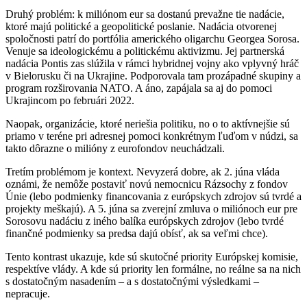
Druhý problém: k miliónom eur sa dostanú prevažne tie nadácie,
ktoré majú politické a geopolitické poslanie. Nadácia otvorenej
spoločnosti patrí do portfólia amerického oligarchu Georgea Sorosa.
Venuje sa ideologickému a politickému aktivizmu. Jej partnerská
nadácia Pontis zas slúžila v rámci hybridnej vojny ako vplyvný hráč
v Bielorusku či na Ukrajine. Podporovala tam prozápadné skupiny a
program rozširovania NATO. A áno, zapájala sa aj do pomoci
Ukrajincom po februári 2022.
Naopak, organizácie, ktoré neriešia politiku, no o to aktívnejšie sú
priamo v teréne pri adresnej pomoci konkrétnym ľuďom v núdzi, sa
takto dôrazne o milióny z eurofondov neuchádzali.
Tretím problémom je kontext. Nevyzerá dobre, ak 2. júna vláda
oznámi, že nemôže postaviť novú nemocnicu Rázsochy z fondov
Únie (lebo podmienky financovania z európskych zdrojov sú tvrdé a
projekty meškajú). A 5. júna sa zverejní zmluva o miliónoch eur pre
Sorosovu nadáciu z iného balíka európskych zdrojov (lebo tvrdé
finančné podmienky sa predsa dajú obísť, ak sa veľmi chce).
Tento kontrast ukazuje, kde sú skutočné priority Európskej komisie,
respektíve vlády. A kde sú priority len formálne, no reálne sa na nich
s dostatočným nasadením – a s dostatočnými výsledkami –
nepracuje.