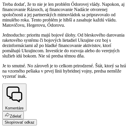
Treba dodať, že to nie je len problém Ódorovej vlády. Napokon, aj
financovanie Rázsoch, aj financovanie Nadácie otvorenej
spoločnosti a jej partnerských mimovládok sa pripravovalo od
minulého roka. Tento problém je hlbší a zasahuje každú vládu.
Matovičovu, Hegerovu, Ódorovu.
Jednoducho: prioritu majú bojové úlohy. Od bleskového darovania
raketového systému či bojových lietadiel Ukrajine cez boj s
dezinformáciami až po hladké financovanie aktivistov, ktorí
pomáhajú Ukrajincom. Investície do rozvoja alebo do verejných
služieb idú bokom. Nie sú predsa témou dňa.
Je to smutné. No zároveň je to celkom prirodzené. Štát, ktorý sa hrá
na vzorného pešiaka v prvej línii hybridnej vojny, predsa nemôže
vyzerať inak.
Komentáre
Zdielať
Skopírovať odkaz