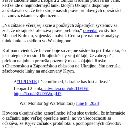
Práve zničenie tanku Leopard 2 tomuto tvrdeniu pridáva na váhe,
keďže ide o najmodernejší tank, ktorým Ukrajina disponuje
a očakávalo sa, že tieto stroje nasadí práve pri hlavných operáciách
na znovuzískanie svojho územia.
„Na základe včerajšej akcie a použitých západných systémov sa
zdá, že ukrajinská ofenzíva práve prebieha,“
povedal
vo štvrtok
Michael Kofman, vojenský analytik Centra pre námorné analýzy,
think tanku so sídlom vo Washingtone.
Kofman uviedol, že hlavné boje sa zrejme sústredia pri Tokmaku, čo
je strategické mesto. Ukrajinské sily vraj dúfajú, že zabezpečia
prielom na juhu a prerušia pozemný most spájajúci Rusko
s Chersonskou a Záporožskou oblasťou na Ukrajine, čím prerušia
zásobovacie linky na anektovaný Krym.
⚡️
#UPDATE
It’s confirmed, Ukraine has lost at least 1
Leopard 2 tank
pic.twitter.com/uk2f1FIFif
https://t.co/23UD5WogD7
— War Monitor (@WarMonitors)
June 8, 2023
Hovorca ukrajinského generálneho štábu síce uviedol, že informácie
o začiatku tejto veľkej operácie nemá, no vo všeobecnosti sa
očakáva, že Kyjev začiatok protiútoku z pochopiteľných dôvodov