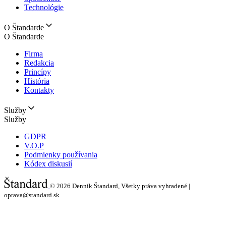
Technológie
O Štandarde
O Štandarde
Firma
Redakcia
Princípy
História
Kontakty
Služby
Služby
GDPR
V.O.P
Podmienky používania
Kódex diskusií
© 2026
Denník Štandard, Všetky práva vyhradené |
oprava@standard.sk