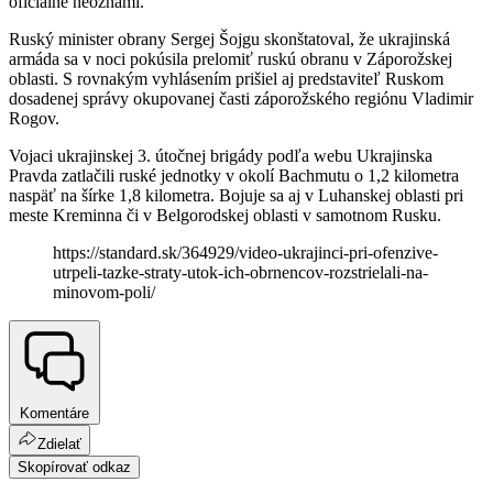
oficiálne neoznámi.
Ruský minister obrany Sergej Šojgu skonštatoval, že ukrajinská
armáda sa v noci pokúsila prelomiť ruskú obranu v Záporožskej
oblasti. S rovnakým vyhlásením prišiel aj predstaviteľ Ruskom
dosadenej správy okupovanej časti záporožského regiónu Vladimir
Rogov.
Vojaci ukrajinskej 3. útočnej brigády podľa webu Ukrajinska
Pravda zatlačili ruské jednotky v okolí Bachmutu o 1,2 kilometra
naspäť na šírke 1,8 kilometra. Bojuje sa aj v Luhanskej oblasti pri
meste Kreminna či v Belgorodskej oblasti v samotnom Rusku.
https://standard.sk/364929/video-ukrajinci-pri-ofenzive-
utrpeli-tazke-straty-utok-ich-obrnencov-rozstrielali-na-
minovom-poli/
Komentáre
Zdielať
Skopírovať odkaz