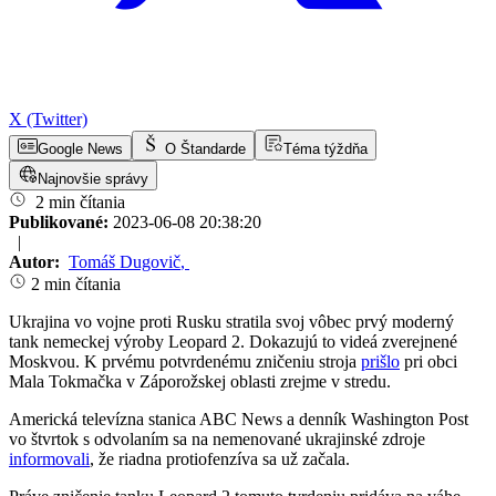
X (Twitter)
Google News
O Štandarde
Téma týždňa
Najnovšie správy
2 min čítania
Publikované:
2023-06-08 20:38:20
|
Autor:
Tomáš Dugovič
,
2 min čítania
Ukrajina vo vojne proti Rusku stratila svoj vôbec prvý moderný
tank nemeckej výroby Leopard 2. Dokazujú to videá zverejnené
Moskvou. K prvému potvrdenému zničeniu stroja
prišlo
pri obci
Mala Tokmačka v Záporožskej oblasti zrejme v stredu.
Americká televízna stanica ABC News a denník Washington Post
vo štvrtok s odvolaním sa na nemenované ukrajinské zdroje
informovali
, že riadna protiofenzíva sa už začala.