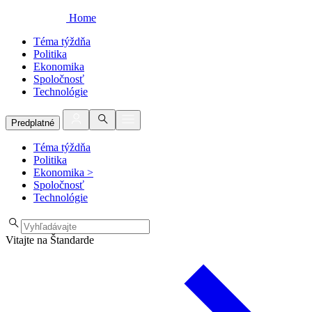
Home
Téma týždňa
Politika
Ekonomika
Spoločnosť
Technológie
Predplatné
Téma týždňa
Politika
Ekonomika
>
Spoločnosť
Technológie
Vitajte na Štandarde