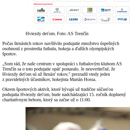
Hviezdy deťom. Foto: AS Trenčín
Počas štrnástich rokov navštívilo podujatie množstvo úspešných
osobností z prostredia futbalu, hokeja a ďalších olympijských
športov.
„Som rád, že naše centrum v spolupráci s futbalovým klubom AS
Trenčín sa o toto podujatie opäť postaralo. Je neuveriteľné, že
Hviezdy deťom sú už štrnásť rokov," prezradil vtedy jeden
z pravidelných účastníkov, hokejista Marián Hossa.
Okrem športových aktivít, ktoré bývajú už tradične súčasťou
podujatia Hviezdy deťom, bude nadchádzajúci 15. ročník doplnený
charitatívnym behom, ktorý sa začne už o 11:00.