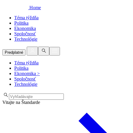
Home
Téma týždňa
Politika
Ekonomika
Spoločnosť
Technológie
Predplatné
Téma týždňa
Politika
Ekonomika
>
Spoločnosť
Technológie
Vitajte na Štandarde