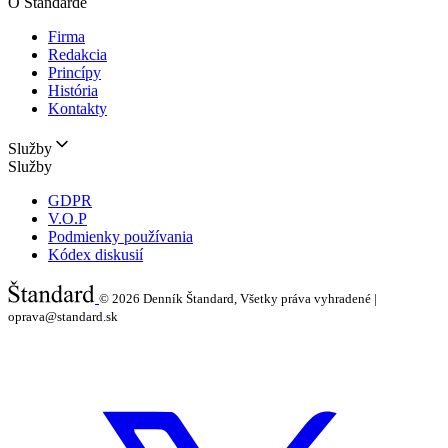
O Štandarde
Firma
Redakcia
Princípy
História
Kontakty
Služby
Služby
GDPR
V.O.P
Podmienky používania
Kódex diskusií
© 2026
Denník Štandard, Všetky práva vyhradené |
oprava@standard.sk