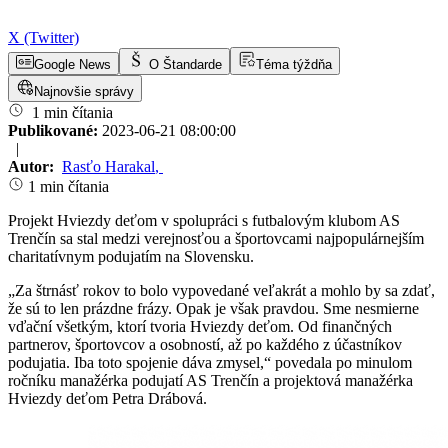
X (Twitter)
Google News
O Štandarde
Téma týždňa
Najnovšie správy
1 min čítania
Publikované:
2023-06-21 08:00:00
|
Autor:
Rasťo Harakal
,
1 min čítania
Projekt Hviezdy deťom v spolupráci s futbalovým klubom AS
Trenčín sa stal medzi verejnosťou a športovcami najpopulárnejším
charitatívnym podujatím na Slovensku.
„Za štrnásť rokov to bolo vypovedané veľakrát a mohlo by sa zdať,
že sú to len prázdne frázy. Opak je však pravdou. Sme nesmierne
vďační všetkým, ktorí tvoria Hviezdy deťom. Od finančných
partnerov, športovcov a osobností, až po každého z účastníkov
podujatia. Iba toto spojenie dáva zmysel,“ povedala po minulom
ročníku manažérka podujatí AS Trenčín a projektová manažérka
Hviezdy deťom Petra Drábová.