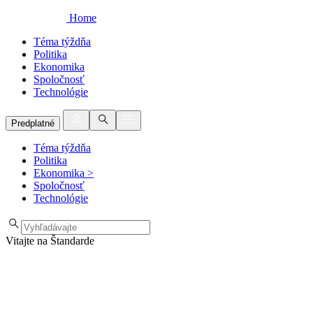
Home
Téma týždňa
Politika
Ekonomika
Spoločnosť
Technológie
Predplatné
Téma týždňa
Politika
Ekonomika
>
Spoločnosť
Technológie
Vitajte na Štandarde