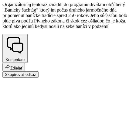
Organizátori aj tentoraz zaradili do programu divákmi obľúbený
„Banícky šachtág“ ktorý im počas druhého jarmočného dňa
pripomenul banícke tradície spred 250 rokov. Jeho súčasťou bolo
pitie piva podľa Pivného zákona či skok cez ošliador, čo je koža,
ktorú ako jedinú kedysi nosili na sebe baníci v podzemí.
Komentáre
Zdielať
Skopírovať odkaz