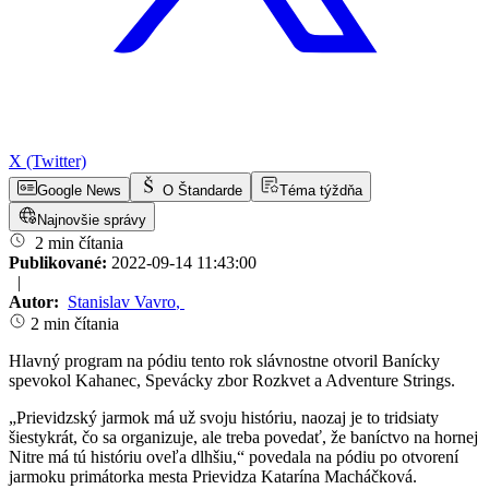
X (Twitter)
Google News
O Štandarde
Téma týždňa
Najnovšie správy
2 min čítania
Publikované:
2022-09-14 11:43:00
|
Autor:
Stanislav Vavro
,
2 min čítania
Hlavný program na pódiu tento rok slávnostne otvoril Banícky
spevokol Kahanec, Spevácky zbor Rozkvet a Adventure Strings.
„Prievidzský jarmok má už svoju históriu, naozaj je to tridsiaty
šiestykrát, čo sa organizuje, ale treba povedať, že baníctvo na hornej
Nitre má tú históriu oveľa dlhšiu,“ povedala na pódiu po otvorení
jarmoku primátorka mesta Prievidza Katarína Macháčková.