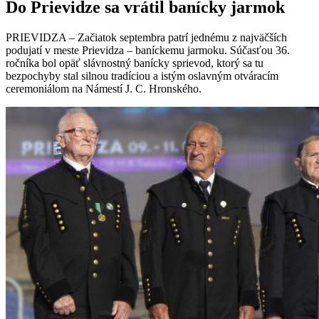
Do Prievidze sa vrátil banícky jarmok
PRIEVIDZA – Začiatok septembra patrí jednému z najväčších
podujatí v meste Prievidza – baníckemu jarmoku. Súčasťou 36.
ročníka bol opäť slávnostný banícky sprievod, ktorý sa tu
bezpochyby stal silnou tradíciou a istým oslavným otváracím
ceremoniálom na Námestí J. C. Hronského.