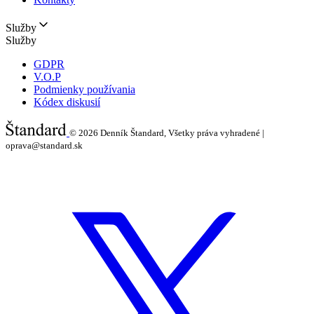
Služby
Služby
GDPR
V.O.P
Podmienky používania
Kódex diskusií
© 2026
Denník Štandard, Všetky práva vyhradené |
oprava@standard.sk