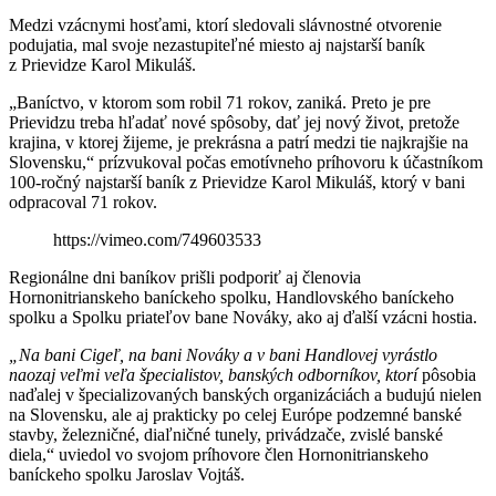
Medzi vzácnymi hosťami, ktorí sledovali slávnostné otvorenie
podujatia, mal svoje nezastupiteľné miesto aj najstarší baník
z Prievidze Karol Mikuláš.
„Baníctvo, v ktorom som robil 71 rokov, zaniká. Preto je pre
Prievidzu treba hľadať nové spôsoby, dať jej nový život, pretože
krajina, v ktorej žijeme, je prekrásna a patrí medzi tie najkrajšie na
Slovensku,“ prízvukoval počas emotívneho príhovoru k účastníkom
100-ročný najstarší baník z Prievidze Karol Mikuláš, ktorý v bani
odpracoval 71 rokov.
https://vimeo.com/749603533
Regionálne dni baníkov prišli podporiť aj členovia
Hornonitrianskeho baníckeho spolku, Handlovského baníckeho
spolku a Spolku priateľov bane Nováky, ako aj ďalší vzácni hostia.
„Na bani Cigeľ, na bani Nováky a v bani Handlovej vyrástlo
naozaj veľmi veľa špecialistov, banských odborníkov, ktorí
pôsobia
naďalej v špecializovaných banských organizáciách a budujú nielen
na Slovensku, ale aj prakticky po celej Európe podzemné banské
stavby, železničné, diaľničné tunely, privádzače, zvislé banské
diela,“ uviedol vo svojom príhovore člen Hornonitrianskeho
baníckeho spolku Jaroslav Vojtáš.