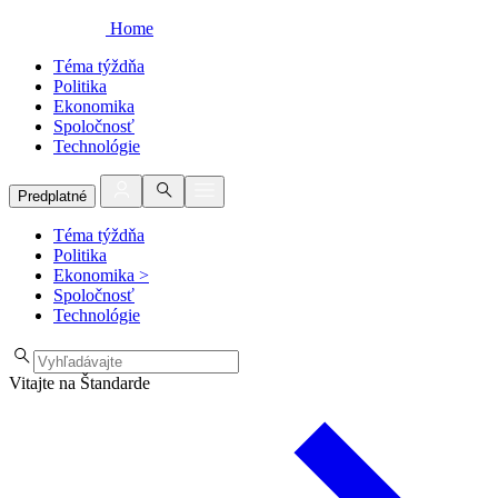
Home
Téma týždňa
Politika
Ekonomika
Spoločnosť
Technológie
Predplatné
Téma týždňa
Politika
Ekonomika
>
Spoločnosť
Technológie
Vitajte na Štandarde