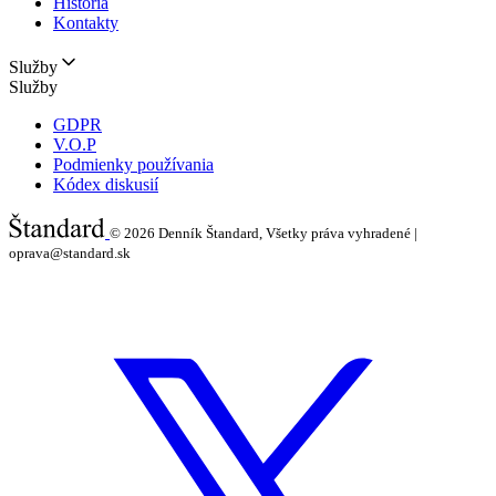
História
Kontakty
Služby
Služby
GDPR
V.O.P
Podmienky používania
Kódex diskusií
© 2026
Denník Štandard, Všetky práva vyhradené |
oprava@standard.sk