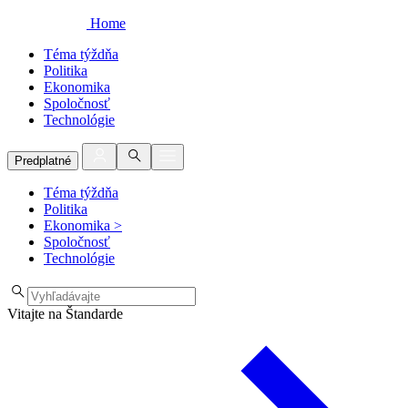
Home
Téma týždňa
Politika
Ekonomika
Spoločnosť
Technológie
Predplatné
Téma týždňa
Politika
Ekonomika
>
Spoločnosť
Technológie
Vitajte na Štandarde