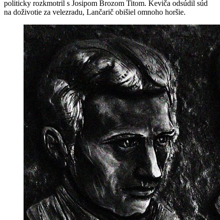
politicky rozkmotril s Josipom Brozom Titom. Keviča odsúdil súd
na doživotie za velezradu, Lančarič obišiel omnoho horšie.