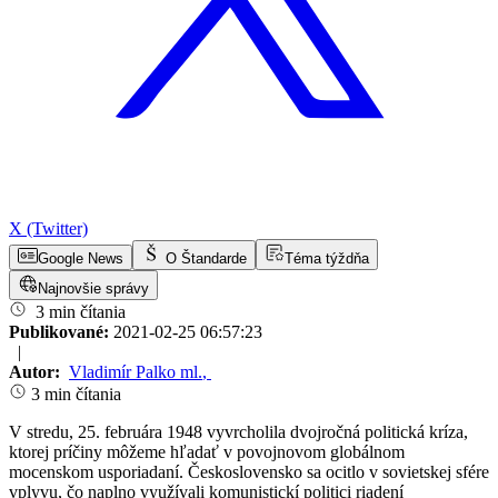
X (Twitter)
Google News
O Štandarde
Téma týždňa
Najnovšie správy
3 min čítania
Publikované:
2021-02-25 06:57:23
|
Autor:
Vladimír Palko ml.
,
3 min čítania
V stredu, 25. februára 1948 vyvrcholila dvojročná politická kríza,
ktorej príčiny môžeme hľadať v povojnovom globálnom
mocenskom usporiadaní. Československo sa ocitlo v sovietskej sfére
vplyvu, čo naplno využívali komunistickí politici riadení