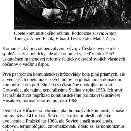
Obete komunistického režimu. Podobizne zľava: Anton
Tunega, Albert Púčik, Eduard Tesár. Foto: Matúš Zajac
Komunistický prevrat neovplyvnil vývoj v Československu len
spoločensky a politicky, ale aj ekonomicky, keď v roku 1953
uskutočnením menovej reformy fakticky okradol svojich vlastných
občanov o väčšinu úspor.
Prvá päťročnica komunistickej hrôzovlády bola plná priamych, ale
aj vedľajších obetí mocenských bojov na globálnom a domácom
komunistickom poli. Situácia sa čiastočne upokojila po smrti
Gottwalda, ale najmä generalissima Stalina v roku 1953. Ich smrť
zachránila život napríklad komunistickému politikovi Gustávovi
Husákovi, normalizátorovi po roku 1968.
Dedičstvo Víťazného februára, ako ho nazývali komunisti, si naše
rodiny užívali 41 rokov. Šesťdesiate roky priniesli politické
uvoľnenie a Pražskú jar 1968, ale Sovieti a naši susedia nás,
dobovou terminológiou, znormalizovali. Zdalo sa, že komunizmus