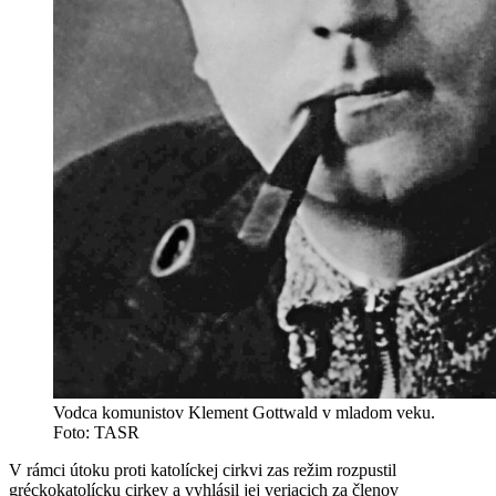
Vodca komunistov Klement Gottwald v mladom veku.
Foto: TASR
V rámci útoku proti katolíckej cirkvi zas režim rozpustil
gréckokatolícku cirkev a vyhlásil jej veriacich za členov