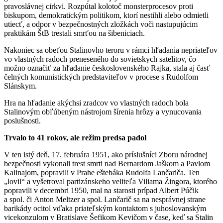
pravoslávnej cirkvi. Rozpútal kolotoč monsterprocesov proti
biskupom, demokratickým politikom, ktorí nestihli alebo odmietli
utiecť, a odpor v bezpečnostných zložkách voči nastupujúcim
praktikám ŠtB trestali smrťou na šibeniciach.
Nakoniec sa obeťou Stalinovho teroru v rámci hľadania nepriateľov
vo vlastných radoch preneseného do sovietskych satelitov, čo
možno označiť za hľadanie československého Rajka, stala aj časť
čelných komunistických predstaviteľov v procese s Rudolfom
Slánskym.
Hra na hľadanie akýchsi zradcov vo vlastných radoch bola
Stalinovým obľúbeným nástrojom šírenia hrôzy a vynucovania
poslušnosti.
Trvalo to 41 rokov, ale režim predsa padol
V ten istý deň, 17. februára 1951, ako príslušníci Zboru národnej
bezpečnosti vykonali trest smrti nad Bernardom Jaškom a Pavlom
Kalinajom, popravili v Prahe eštebáka Rudolfa Lančariča. Ten
„lovil“ a vyšetroval partizánskeho veliteľa Viliama Žingora, ktorého
popravili v decembri 1950, mal na starosti prípad Albert Púčik
a spol. či Anton Meltzer a spol. Lančarič sa na nesprávnej strane
barikády ocitol vďaka priateľským kontaktom s juhoslovanským
vicekonzulom v Bratislave Šefikom Kevičom v čase, keď sa Stalin