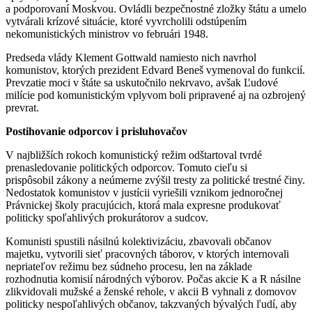
a podporovaní Moskvou. Ovládli bezpečnostné zložky štátu a umelo
vytvárali krízové situácie, ktoré vyvrcholili odstúpením
nekomunistických ministrov vo februári 1948.
Predseda vlády Klement Gottwald namiesto nich navrhol
komunistov, ktorých prezident Edvard Beneš vymenoval do funkcií.
Prevzatie moci v štáte sa uskutočnilo nekrvavo, avšak Ľudové
milície pod komunistickým vplyvom boli pripravené aj na ozbrojený
prevrat.
Postihovanie odporcov i prisluhovačov
V najbližších rokoch komunistický režim odštartoval tvrdé
prenasledovanie politických odporcov. Tomuto cieľu si
prispôsobil zákony a neúmerne zvýšil tresty za politické trestné činy.
Nedostatok komunistov v justícii vyriešili vznikom jednoročnej
Právnickej školy pracujúcich, ktorá mala expresne produkovať
politicky spoľahlivých prokurátorov a sudcov.
Komunisti spustili násilnú kolektivizáciu, zbavovali občanov
majetku, vytvorili sieť pracovných táborov, v ktorých internovali
nepriateľov režimu bez súdneho procesu, len na základe
rozhodnutia komisií národných výborov. Počas akcie K a R násilne
zlikvidovali mužské a ženské rehole, v akcii B vyhnali z domovov
politicky nespoľahlivých občanov, takzvaných bývalých ľudí, aby