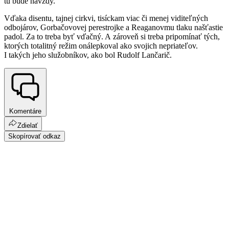
tu bude navždy.
Vďaka disentu, tajnej cirkvi, tisíckam viac či menej viditeľných
odbojárov, Gorbačovovej perestrojke a Reaganovmu tlaku našťastie
padol. Za to treba byť vďačný. A zároveň si treba pripomínať tých,
ktorých totalitný režim onálepkoval ako svojich nepriateľov.
I takých jeho služobníkov, ako bol Rudolf Lančarič.
Komentáre
Zdielať
Skopírovať odkaz