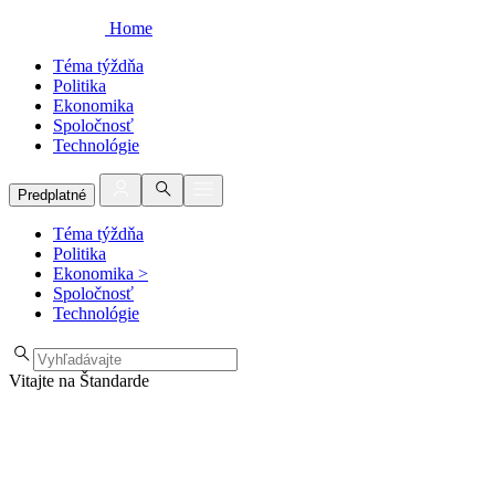
Home
Téma týždňa
Politika
Ekonomika
Spoločnosť
Technológie
Predplatné
Téma týždňa
Politika
Ekonomika
>
Spoločnosť
Technológie
Vitajte na Štandarde