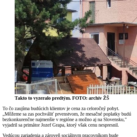
Takto to vyzeralo predtým. FOTO: archív ŽŠ
To čo zaujíma budúcich klientov je cena za celoročný pobyt.
„Môžeme sa zas pochváliť prvenstvom, že mesačné poplatky budú
bezkonkurenčne najmenšie v regióne a možno aj na Slovensku,"
vyjadril sa primátor Jozef Grapa, ktorý však cenu nespresnil.
Vedúcou zariadenia a zároveň sociálnym pracovníkom bude