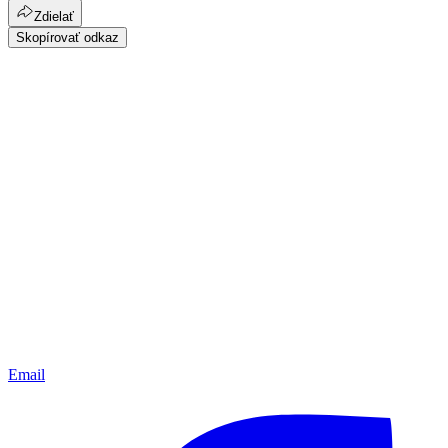
Zdielať
Skopírovať odkaz
Email