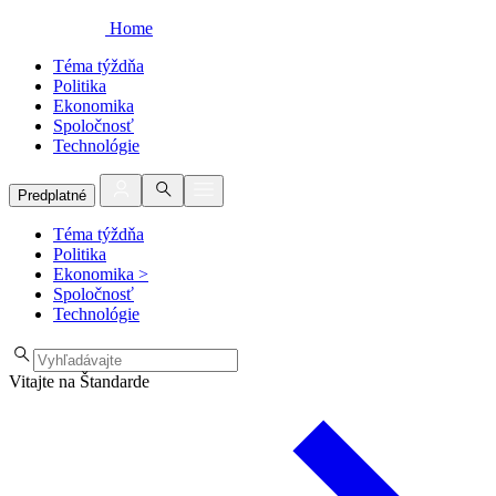
Home
Téma týždňa
Politika
Ekonomika
Spoločnosť
Technológie
Predplatné
Téma týždňa
Politika
Ekonomika
>
Spoločnosť
Technológie
Vitajte na Štandarde