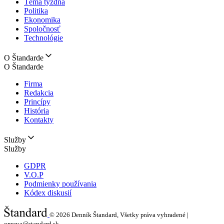
Téma týždňa
Politika
Ekonomika
Spoločnosť
Technológie
O Štandarde
O Štandarde
Firma
Redakcia
Princípy
História
Kontakty
Služby
Služby
GDPR
V.O.P
Podmienky používania
Kódex diskusií
© 2026
Denník Štandard, Všetky práva vyhradené |
oprava@standard.sk