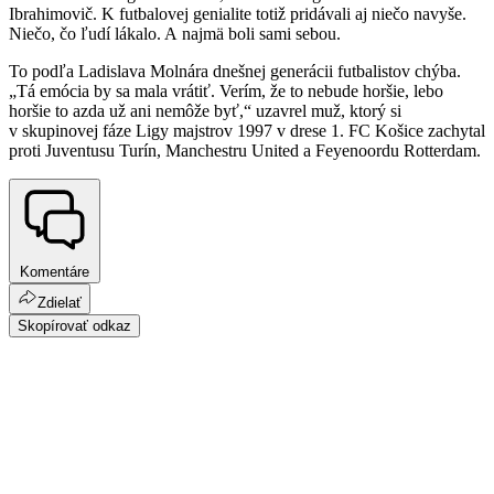
Ibrahimovič. K futbalovej genialite totiž pridávali aj niečo navyše.
Niečo, čo ľudí lákalo. A najmä boli sami sebou.
To podľa Ladislava Molnára dnešnej generácii futbalistov chýba.
„Tá emócia by sa mala vrátiť. Verím, že to nebude horšie, lebo
horšie to azda už ani nemôže byť,“ uzavrel muž, ktorý si
v skupinovej fáze Ligy majstrov 1997 v drese 1. FC Košice zachytal
proti Juventusu Turín, Manchestru United a Feyenoordu Rotterdam.
Komentáre
Zdielať
Skopírovať odkaz