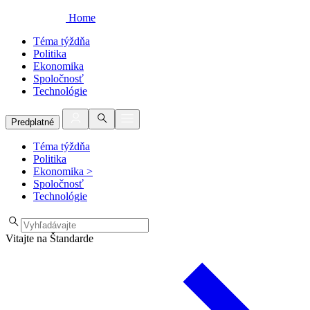
Home
Téma týždňa
Politika
Ekonomika
Spoločnosť
Technológie
Predplatné
Téma týždňa
Politika
Ekonomika
>
Spoločnosť
Technológie
Vitajte na Štandarde