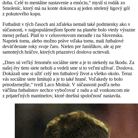
doba. Celé to mentálne nastavenie a emóciu,“ myslí si rodák zo
Smoleníc, ktorý má na konte dokonca aj jeden strelený ligový gól
z pokutového kopu.
Futbalisti v tých časoch ani zďaleka nemali také podmienky ako v
súčasnosti, v najpopulárnejšom športe na planéte bolo vtedy výrazne
menej peňazí. Platí to v celosvetovom meradle i na Slovensku.
Napriek tomu, alebo možno práve vďaka tomu, mali futbalové
deväťdesiate roky svoje čaro. Nielen pre fanúšikov, ale aj pre
samotných hráčov, ktorých priaznivci doslova uctievali.
„Dnes sú veľký fenomén sociálne siete a je to niekedy na škodu. Za
našej éry tieto siete neboli a vedeli sme si to veľmi užívať. Doslova.
Dokázali sme si užiť celý ten futbalový život a všetko okolo. Teraz
vás sociálne siete limitujú a je to také hrané. Voľakedy to bolo
prirodzenejšie,“ tvrdí Laco Molnár. V súčasnosti podľa neho
väčšina futbalistov nechce vybočovať z radu a už vonkoncom nie
z prijateľných mantinelov, ktoré dnešná spoločnosť nastavila.