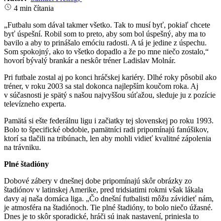
4 min čítania
„Futbalu som dával takmer všetko. Tak to musí byť, pokiaľ chcete
byť úspešní. Robil som to preto, aby som bol úspešný, aby ma to
bavilo a aby to prinášalo emóciu radosti. A tá je jedine z úspechu.
Som spokojný, ako to všetko dopadlo a že po mne niečo zostalo,“
hovorí bývalý brankár a neskôr tréner Ladislav Molnár.
Pri futbale zostal aj po konci hráčskej kariéry. Dlhé roky pôsobil ako
tréner, v roku 2003 sa stal dokonca najlepším koučom roka. Aj
v súčasnosti je spätý s našou najvyššou súťažou, sleduje ju z pozície
televízneho experta.
Pamätá si ešte federálnu ligu i začiatky tej slovenskej po roku 1993.
Bolo to špecifické obdobie, pamätníci radi pripomínajú fanúšikov,
ktorí sa tlačili na tribúnach, len aby mohli vidieť kvalitné zápolenia
na trávniku.
Plné štadióny
Dobové zábery v dnešnej dobe pripomínajú skôr obrázky zo
štadiónov v latinskej Amerike, pred tridsiatimi rokmi však lákala
davy aj naša domáca liga. „Čo dnešní futbalisti môžu závidieť nám,
je atmosféra na štadiónoch. Tie plné štadióny, to bolo niečo úžasné.
Dnes je to skôr sporadické, hráči sú inak nastavení, priniesla to