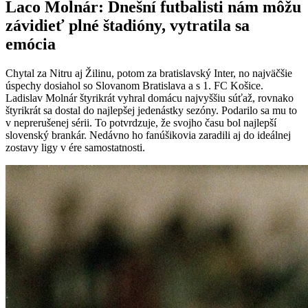
Laco Molnár: Dnešní futbalisti nám môžu
závidieť plné štadióny, vytratila sa
emócia
Chytal za Nitru aj Žilinu, potom za bratislavský Inter, no najväčšie
úspechy dosiahol so Slovanom Bratislava a s 1. FC Košice.
Ladislav Molnár štyrikrát vyhral domácu najvyššiu súťaž, rovnako
štyrikrát sa dostal do najlepšej jedenástky sezóny. Podarilo sa mu to
v neprerušenej sérii. To potvrdzuje, že svojho času bol najlepší
slovenský brankár. Nedávno ho fanúšikovia zaradili aj do ideálnej
zostavy ligy v ére samostatnosti.