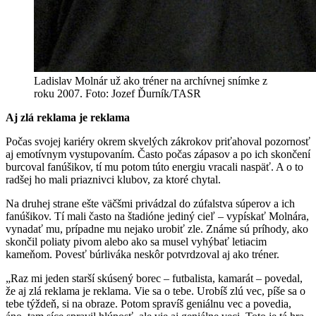
Ladislav Molnár už ako tréner na archívnej snímke z
roku 2007. Foto: Jozef Ďurník/TASR
Aj zlá reklama je reklama
Počas svojej kariéry okrem skvelých zákrokov priťahoval pozornosť
aj emotívnym vystupovaním. Často počas zápasov a po ich skončení
burcoval fanúšikov, tí mu potom túto energiu vracali naspäť. A o to
radšej ho mali priaznivci klubov, za ktoré chytal.
Na druhej strane ešte väčšmi privádzal do zúfalstva súperov a ich
fanúšikov. Tí mali často na štadióne jediný cieľ – vypískať Molnára,
vynadať mu, prípadne mu nejako urobiť zle. Známe sú príhody, ako
skončil poliaty pivom alebo ako sa musel vyhýbať letiacim
kameňom. Povesť búrliváka neskôr potvrdzoval aj ako tréner.
„Raz mi jeden starší skúsený borec – futbalista, kamarát – povedal,
že aj zlá reklama je reklama. Vie sa o tebe. Urobíš zlú vec, píše sa o
tebe týždeň, si na obraze. Potom spravíš geniálnu vec a povedia,