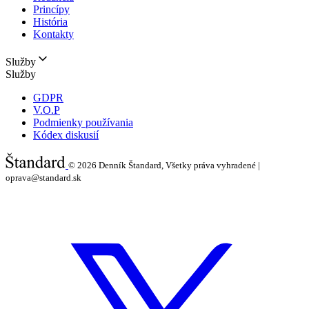
Princípy
História
Kontakty
Služby
Služby
GDPR
V.O.P
Podmienky používania
Kódex diskusií
© 2026
Denník Štandard, Všetky práva vyhradené |
oprava@standard.sk