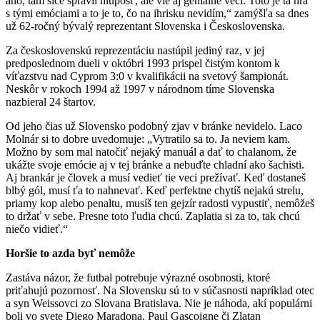
áno, tam síce spravil hlúposť, ale vie aj geniálne veci. Toto je tá hra
s tými emóciami a to je to, čo na ihrisku nevidím,“ zamýšľa sa dnes
už 62-ročný bývalý reprezentant Slovenska i Československa.
Za československú reprezentáciu nastúpil jediný raz, v jej
predposlednom dueli v októbri 1993 prispel čistým kontom k
víťazstvu nad Cyprom 3:0 v kvalifikácii na svetový šampionát.
Neskôr v rokoch 1994 až 1997 v národnom tíme Slovenska
nazbieral 24 štartov.
Od jeho čias už Slovensko podobný zjav v bránke nevidelo. Laco
Molnár si to dobre uvedomuje: „Vytratilo sa to. Ja neviem kam.
Možno by som mal natočiť nejaký manuál a dať to chalanom, že
ukážte svoje emócie aj v tej bránke a nebuďte chladní ako šachisti.
Aj brankár je človek a musí vedieť tie veci prežívať. Keď dostaneš
blbý gól, musí ťa to nahnevať. Keď perfektne chytíš nejakú strelu,
priamy kop alebo penaltu, musíš ten gejzír radosti vypustiť, nemôžeš
to držať v sebe. Presne toto ľudia chcú. Zaplatia si za to, tak chcú
niečo vidieť.“
Horšie to azda byť nemôže
Zastáva názor, že futbal potrebuje výrazné osobnosti, ktoré
priťahujú pozornosť. Na Slovensku sú to v súčasnosti napríklad otec
a syn Weissovci zo Slovana Bratislava. Nie je náhoda, akí populárni
boli vo svete Diego Maradona, Paul Gascoigne či Zlatan