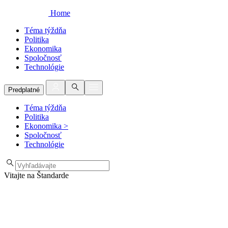
Home
Téma týždňa
Politika
Ekonomika
Spoločnosť
Technológie
Predplatné
Téma týždňa
Politika
Ekonomika
>
Spoločnosť
Technológie
Vitajte na Štandarde