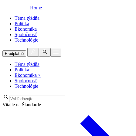
Home
Téma týždňa
Politika
Ekonomika
Spoločnosť
Technológie
Predplatné
Téma týždňa
Politika
Ekonomika
>
Spoločnosť
Technológie
Vitajte na Štandarde