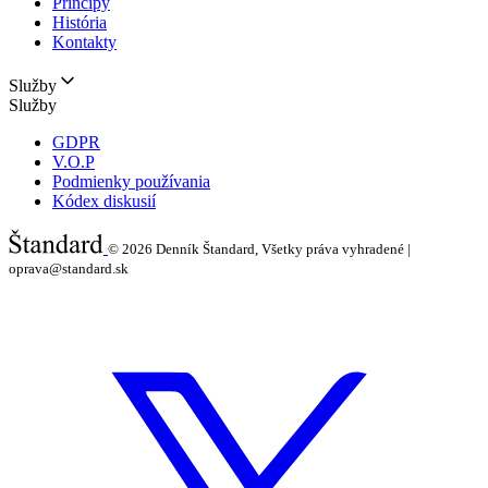
Princípy
História
Kontakty
Služby
Služby
GDPR
V.O.P
Podmienky používania
Kódex diskusií
© 2026
Denník Štandard, Všetky práva vyhradené |
oprava@standard.sk