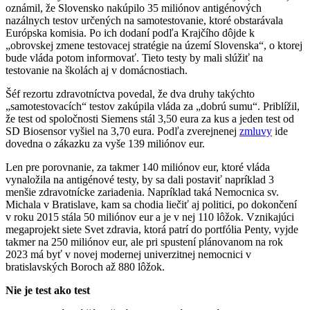
oznámil, že Slovensko nakúpilo 35 miliónov antigénových
nazálnych testov určených na samotestovanie, ktoré obstarávala
Európska komisia. Po ich dodaní podľa Krajčího dôjde k
„obrovskej zmene testovacej stratégie na území Slovenska“, o ktorej
bude vláda potom informovať. Tieto testy by mali slúžiť na
testovanie na školách aj v domácnostiach.
Šéf rezortu zdravotníctva povedal, že dva druhy takýchto
„samotestovacích“ testov zakúpila vláda za „dobrú sumu“. Priblížil,
že test od spoločnosti Siemens stál 3,50 eura za kus a jeden test od
SD Biosensor vyšiel na 3,70 eura. Podľa zverejnenej
zmluvy
ide
dovedna o zákazku za vyše 139 miliónov eur.
Len pre porovnanie, za takmer 140 miliónov eur, ktoré vláda
vynaložila na antigénové testy, by sa dali postaviť napríklad 3
menšie zdravotnícke zariadenia. Napríklad taká Nemocnica sv.
Michala v Bratislave, kam sa chodia liečiť aj politici, po dokončení
v roku 2015 stála 50 miliónov eur a je v nej 110 lôžok. Vznikajúci
megaprojekt siete Svet zdravia, ktorá patrí do portfólia Penty, vyjde
takmer na 250 miliónov eur, ale pri spustení plánovanom na rok
2023 má byť v novej modernej univerzitnej nemocnici v
bratislavských Boroch až 880 lôžok.
Nie je test ako test