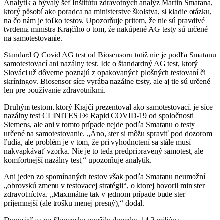
Analytik a bývalý šéf Inštitútu zdravotných analýz Martin Smatana,
ktorý pôsobí ako poradca na ministerstve školstva, si kladie otázku,
na čo nám je toľko testov. Upozorňuje pritom, že nie sú pravdivé
tvrdenia ministra Krajčího o tom, že nakúpené AG testy sú určené
na samotestovanie.
Standard Q Covid AG test od Biosensoru totiž nie je podľa Smatanu
samotestovací ani nazálny test. Ide o štandardný AG test, ktorý
Slováci už dôverne poznajú z opakovaných plošných testovaní či
skríningov. Biosensor síce vyrába nazálne testy, ale aj tie sú určené
len pre používanie zdravotníkmi.
Druhým testom, ktorý Krajčí prezentoval ako samotestovací, je síce
nazálny test CLINITEST® Rapid COVID-19 od spoločnosti
Siemens, ale ani v tomto prípade nejde podľa Smatanu o testy
určené na samotestovanie. „Áno, ster si môžu spraviť pod dozorom
ľudia, ale problém je v tom, že pri vyhodnotení sa stále musí
nakvapkávať vzorka. Nie je to teda predpripravený samotest, ale
komfortnejší nazálny test,“ upozorňuje analytik.
Ani jeden zo spomínaných testov však podľa Smatanu neumožní
„obrovskú zmenu v testovacej stratégii“, o ktorej hovoril minister
zdravotníctva. „Maximálne tak v jednom prípade bude ster
príjemnejší (ale trošku menej presný),“ dodal.
Doposiaľ sa na Slovensku použilo dovedna 14,3 milióna