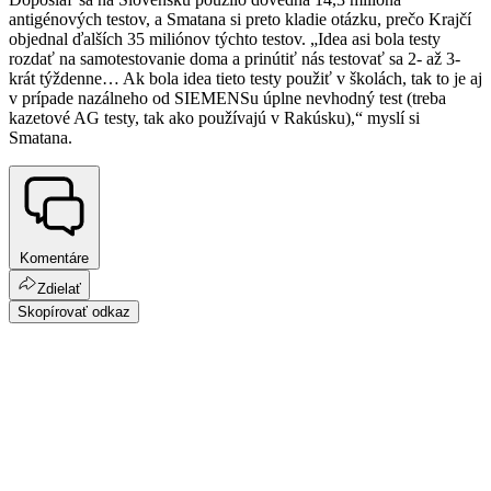
antigénových testov, a Smatana si preto kladie otázku, prečo Krajčí
objednal ďalších 35 miliónov týchto testov. „Idea asi bola testy
rozdať na samotestovanie doma a prinútiť nás testovať sa 2- až 3-
krát týždenne… Ak bola idea tieto testy použiť v školách, tak to je aj
v prípade nazálneho od SIEMENSu úplne nevhodný test (treba
kazetové AG testy, tak ako používajú v Rakúsku),“ myslí si
Smatana.
Komentáre
Zdielať
Skopírovať odkaz