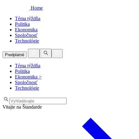
Home
Téma týždňa
Politika
Ekonomika
Spoločnosť
Technológie
Predplatné
Téma týždňa
Politika
Ekonomika
>
Spoločnosť
Technológie
Vitajte na Štandarde