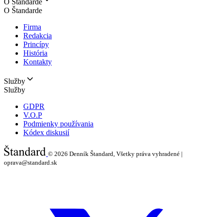
O Štandarde
O Štandarde
Firma
Redakcia
Princípy
História
Kontakty
Služby
Služby
GDPR
V.O.P
Podmienky používania
Kódex diskusií
© 2026
Denník Štandard, Všetky práva vyhradené |
oprava@standard.sk