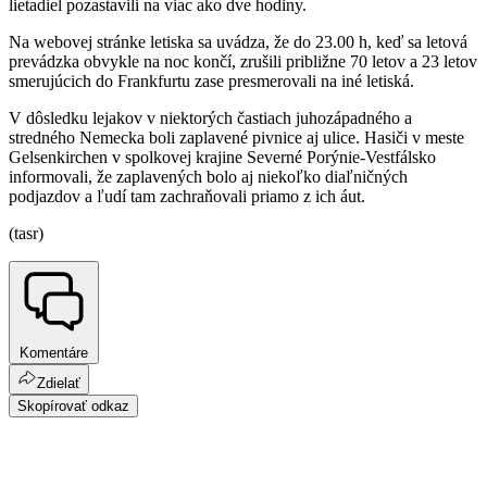
lietadiel pozastavili na viac ako dve hodiny.
Na webovej stránke letiska sa uvádza, že do 23.00 h, keď sa letová
prevádzka obvykle na noc končí, zrušili približne 70 letov a 23 letov
smerujúcich do Frankfurtu zase presmerovali na iné letiská.
V dôsledku lejakov v niektorých častiach juhozápadného a
stredného Nemecka boli zaplavené pivnice aj ulice. Hasiči v meste
Gelsenkirchen v spolkovej krajine Severné Porýnie-Vestfálsko
informovali, že zaplavených bolo aj niekoľko diaľničných
podjazdov a ľudí tam zachraňovali priamo z ich áut.
(tasr)
Komentáre
Zdielať
Skopírovať odkaz