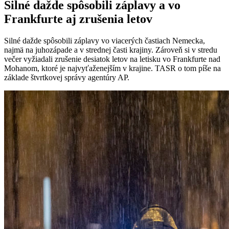
Silné dažde spôsobili záplavy a vo
Frankfurte aj zrušenia letov
Silné dažde spôsobili záplavy vo viacerých častiach Nemecka,
najmä na juhozápade a v strednej časti krajiny. Zároveň si v stredu
večer vyžiadali zrušenie desiatok letov na letisku vo Frankfurte nad
Mohanom, ktoré je najvyťaženejším v krajine. TASR o tom píše na
základe štvrtkovej správy agentúry AP.