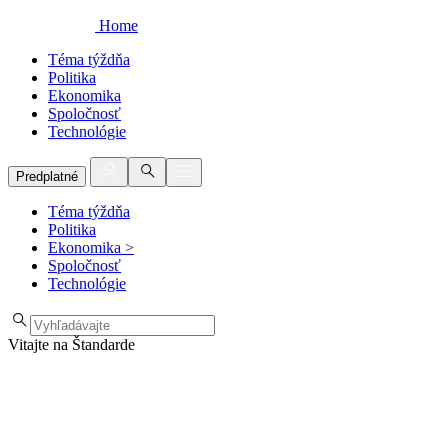
Home
Téma týždňa
Politika
Ekonomika
Spoločnosť
Technológie
Predplatné
Téma týždňa
Politika
Ekonomika
>
Spoločnosť
Technológie
Vitajte na Štandarde