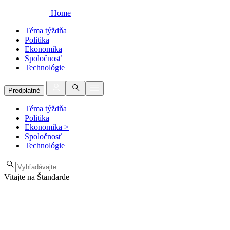
Home
Téma týždňa
Politika
Ekonomika
Spoločnosť
Technológie
Predplatné
Téma týždňa
Politika
Ekonomika
>
Spoločnosť
Technológie
Vitajte na Štandarde