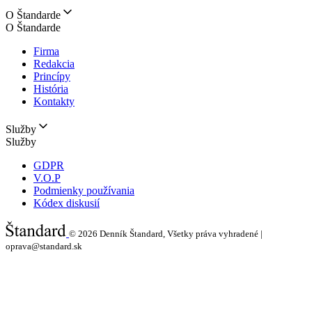
O Štandarde
O Štandarde
Firma
Redakcia
Princípy
História
Kontakty
Služby
Služby
GDPR
V.O.P
Podmienky používania
Kódex diskusií
© 2026
Denník Štandard, Všetky práva vyhradené |
oprava@standard.sk