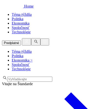
Home
Téma týždňa
Politika
Ekonomika
Spoločnosť
Technológie
Predplatné
Téma týždňa
Politika
Ekonomika
>
Spoločnosť
Technológie
Vitajte na Štandarde