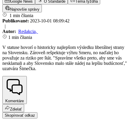
Google News
O Štandarde
Téma týždňa
Najnovšie správy
1 min čítania
Publikované:
2023-10-01 08:09:42
|
Autor:
Redakcia
,
1 min čítania
V statuse hovorí o historicky najlepšom výsledku liberálnej strany
na Slovensku. Zároveň rešpektuje výhru Smeru, no naďalej ho
považuje za riziko pre štát. "Spravíme všetko preto, aby sme vás
nesklamali a aby Slovensko malo stále nádej na lepšiu budúcnosť,"
uzatvára Šimečka.
Komentáre
Zdielať
Skopírovať odkaz