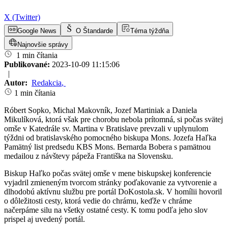
X (Twitter)
Google News
O Štandarde
Téma týždňa
Najnovšie správy
1 min čítania
Publikované:
2023-10-09 11:15:06
|
Autor:
Redakcia
,
1 min čítania
Róbert Sopko, Michal Makovník, Jozef Martiniak a Daniela
Mikulíková, ktorá však pre chorobu nebola prítomná, si počas svätej
omše v Katedrále sv. Martina v Bratislave prevzali v uplynulom
týždni od bratislavského pomocného biskupa Mons. Jozefa Haľka
Pamätný list predsedu KBS Mons. Bernarda Bobera s pamätnou
medailou z návštevy pápeža Františka na Slovensku.
Biskup Haľko počas svätej omše v mene biskupskej konferencie
vyjadril zmieneným tvorcom stránky poďakovanie za vytvorenie a
dlhodobú aktívnu službu pre portál DoKostola.sk. V homílii hovoril
o dôležitosti cesty, ktorá vedie do chrámu, keďže v chráme
načerpáme silu na všetky ostatné cesty. K tomu podľa jeho slov
prispel aj uvedený portál.