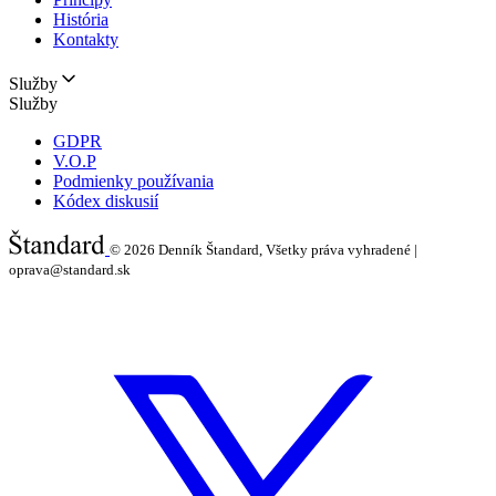
História
Kontakty
Služby
Služby
GDPR
V.O.P
Podmienky používania
Kódex diskusií
© 2026
Denník Štandard, Všetky práva vyhradené |
oprava@standard.sk