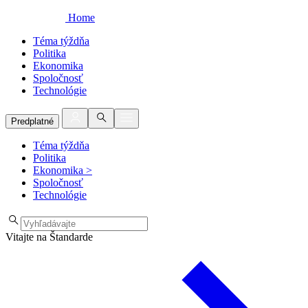
Home
Téma týždňa
Politika
Ekonomika
Spoločnosť
Technológie
Predplatné
Téma týždňa
Politika
Ekonomika
>
Spoločnosť
Technológie
Vitajte na Štandarde