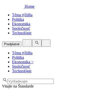
Home
Téma týždňa
Politika
Ekonomika
Spoločnosť
Technológie
Predplatné
Téma týždňa
Politika
Ekonomika
>
Spoločnosť
Technológie
Vitajte na Štandarde