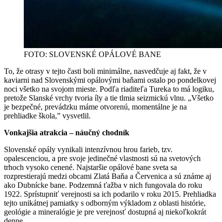
FOTO: SLOVENSKÉ OPÁLOVÉ BANE
To, že otrasy v tejto časti boli minimálne, nasvedčuje aj fakt, že v
kaviarni nad Slovenskými opálovými baňami ostalo po pondelkovej
noci všetko na svojom mieste. Podľa riaditeľa Tureka to má logiku,
pretože Slanské vrchy tvoria íly a tie tlmia seizmickú vlnu. „Všetko
je bezpečné, prevádzku máme otvorenú, momentálne je na
prehliadke škola,” vysvetlil.
Vonkajšia atrakcia – náučný chodník
Slovenské opály vynikali intenzívnou hrou farieb, tzv.
opalescenciou, a pre svoje jedinečné vlastnosti sú na svetových
trhoch vysoko cenené. Najstaršie opálové bane sveta sa
rozprestierajú medzi obcami Zlatá Baňa a Červenica a sú známe aj
ako Dubnícke bane. Podzemná ťažba v nich fungovala do roku
1922. Sprístupniť verejnosti sa ich podarilo v roku 2015. Prehliadka
tejto unikátnej pamiatky s odborným výkladom z oblasti histórie,
geológie a mineralógie je pre verejnosť dostupná aj niekoľkokrát
denne.