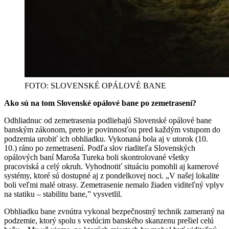
FOTO: SLOVENSKÉ OPÁLOVÉ BANE
Ako sú na tom Slovenské opálové bane po zemetrasení?
Odhliadnuc od zemetrasenia podliehajú Slovenské opálové bane
banským zákonom, preto je povinnosťou pred každým vstupom do
podzemia urobiť ich obhliadku. Vykonaná bola aj v utorok (10.
10.) ráno po zemetrasení. Podľa slov riaditeľa Slovenských
opálových baní Maroša Tureka boli skontrolované všetky
pracoviská a celý okruh. Vyhodnotiť situáciu pomohli aj kamerové
systémy, ktoré sú dostupné aj z pondelkovej noci. „V našej lokalite
boli veľmi malé otrasy. Zemetrasenie nemalo žiaden viditeľný vplyv
na statiku – stabilitu bane,” vysvetlil.
Obhliadku bane zvnútra vykonal bezpečnostný technik zameraný na
podzemie, ktorý spolu s vedúcim banského skanzenu prešiel celú