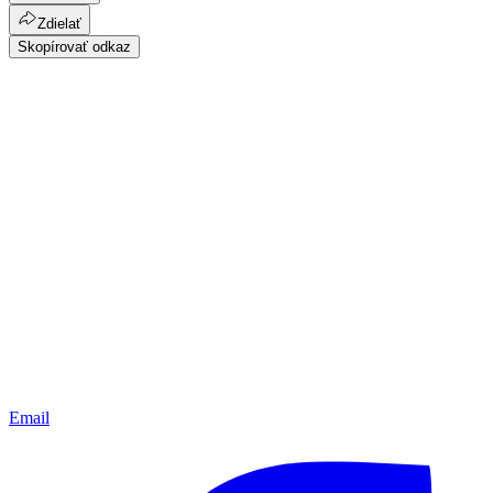
Zdielať
Skopírovať odkaz
Email