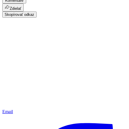
Komentáre
Zdielať
Skopírovať odkaz
Email