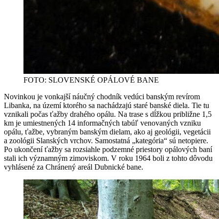
FOTO: SLOVENSKÉ OPÁLOVÉ BANE
Novinkou je vonkajší náučný chodník vedúci banským revírom
Libanka, na území ktorého sa nachádzajú staré banské diela. Tie tu
vznikali počas ťažby drahého opálu. Na trase s dĺžkou približne 1,5
km je umiestnených 14 informačných tabúľ venovaných vzniku
opálu, ťažbe, vybraným banským dielam, ako aj geológii, vegetácii
a zoológii Slanských vrchov. Samostatná „kategória“ sú netopiere.
Po ukončení ťažby sa rozsiahle podzemné priestory opálových baní
stali ich významným zimoviskom. V roku 1964 boli z tohto dôvodu
vyhlásené za Chránený areál Dubnické bane.