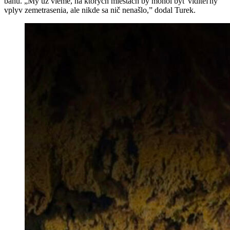
baňu. „My už vieme, na ktorých miestach by mohol byť viditeľný
vplyv zemetrasenia, ale nikde sa nič nenašlo,” dodal Turek.