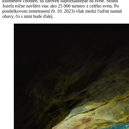
kilometrov chodieb, sú zároveň najrozsiahlejšie na svete. Štôlňu
Jozefa ročne navštívi viac ako 25 000 turistov z celého sveta. Po
pondelkovom zemetrasení (9. 10. 2023) však medzi ľuďmi nastali
obavy, čo s nimi bude ďalej.