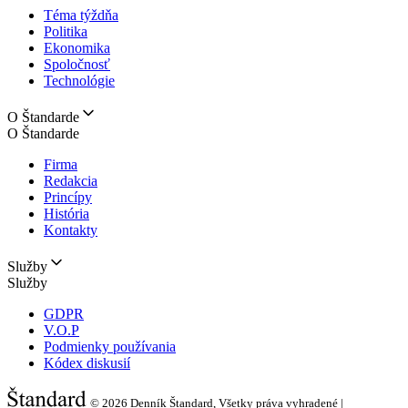
Téma týždňa
Politika
Ekonomika
Spoločnosť
Technológie
O Štandarde
O Štandarde
Firma
Redakcia
Princípy
História
Kontakty
Služby
Služby
GDPR
V.O.P
Podmienky používania
Kódex diskusií
© 2026
Denník Štandard, Všetky práva vyhradené |