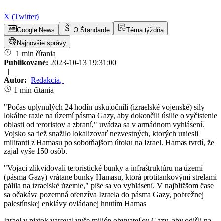
X (Twitter)
Google News
O Štandarde
Téma týždňa
Najnovšie správy
1 min čítania
Publikované:
2023-10-13 19:31:00
|
Autor:
Redakcia
,
1 min čítania
"Počas uplynulých 24 hodín uskutočnili (izraelské vojenské) sily
lokálne razie na území pásma Gazy, aby dokončili úsilie o vyčistenie
oblasti od teroristov a zbraní," uvádza sa v armádnom vyhlásení.
Vojsko sa tiež snažilo lokalizovať nezvestných, ktorých uniesli
militanti z Hamasu po sobotňajšom útoku na Izrael. Hamas tvrdí, že
zajal vyše 150 osôb.
"Vojaci zlikvidovali teroristické bunky a infraštruktúru na území
(pásma Gazy) vrátane bunky Hamasu, ktorá protitankovými strelami
pálila na izraelské územie," píše sa vo vyhlásení. V najbližšom čase
sa očakáva pozemná ofenzíva Izraela do pásma Gazy, pobrežnej
palestínskej enklávy ovládanej hnutím Hamas.
Izrael v piatok varoval vyše milión obyvateľov Gazy, aby odišli na