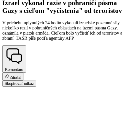
Izrael vykonal razie v pohraničí pásma
Gazy s cieľom "vyčistenia" od teroristov
V priebehu uplynulých 24 hodín vykonali izraelské pozemné sily
niekoľko razií v pohraničných oblastiach na území pásma Gazy,
oznámila v piatok armáda. Cieľom bolo vyčistiť ich od teroristov a
zbraní. TASR píše podľa agentúry AFP.
Komentáre
Zdielať
Skopírovať odkaz