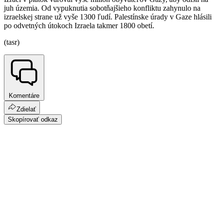
juh územia. Od vypuknutia sobotňajšieho konfliktu zahynulo na
izraelskej strane už vyše 1300 ľudí. Palestínske úrady v Gaze hlásili
po odvetných útokoch Izraela takmer 1800 obetí.
(tasr)
Komentáre
Zdielať
Skopírovať odkaz