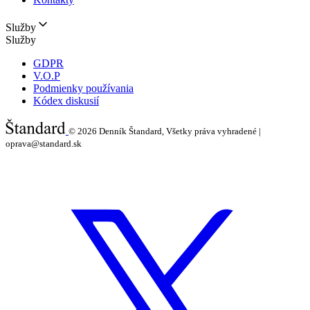
Služby
Služby
GDPR
V.O.P
Podmienky používania
Kódex diskusií
© 2026
Denník Štandard, Všetky práva vyhradené |
oprava@standard.sk