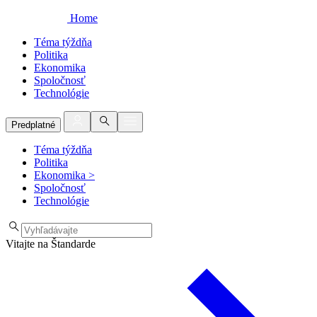
Home
Téma týždňa
Politika
Ekonomika
Spoločnosť
Technológie
Predplatné
Téma týždňa
Politika
Ekonomika
>
Spoločnosť
Technológie
Vitajte na Štandarde