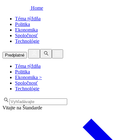
Home
Téma týždňa
Politika
Ekonomika
Spoločnosť
Technológie
Predplatné
Téma týždňa
Politika
Ekonomika
>
Spoločnosť
Technológie
Vitajte na Štandarde