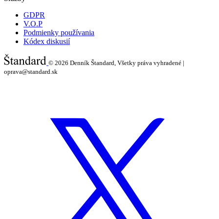
GDPR
V.O.P
Podmienky používania
Kódex diskusií
© 2026
Denník Štandard, Všetky práva vyhradené |
oprava@standard.sk