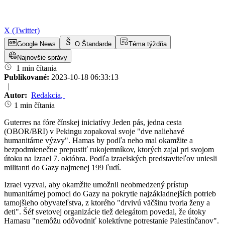
X (Twitter)
Google News
O Štandarde
Téma týždňa
Najnovšie správy
1 min čítania
Publikované:
2023-10-18 06:33:13
|
Autor:
Redakcia
,
1 min čítania
Guterres na fóre čínskej iniciatívy Jeden pás, jedna cesta
(OBOR/BRI) v Pekingu zopakoval svoje "dve naliehavé
humanitárne výzvy". Hamas by podľa neho mal okamžite a
bezpodmienečne prepustiť rukojemníkov, ktorých zajal pri svojom
útoku na Izrael 7. októbra. Podľa izraelských predstaviteľov uniesli
militanti do Gazy najmenej 199 ľudí.
Izrael vyzval, aby okamžite umožnil neobmedzený prístup
humanitárnej pomoci do Gazy na pokrytie najzákladnejších potrieb
tamojšieho obyvateľstva, z ktorého "drvivú väčšinu tvoria ženy a
deti". Šéf svetovej organizácie tiež delegátom povedal, že útoky
Hamasu "nemôžu odôvodniť kolektívne potrestanie Palestínčanov".