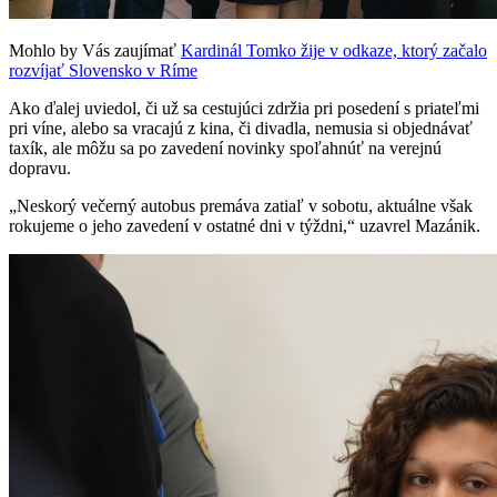
Mohlo by Vás zaujímať
Kardinál Tomko žije v odkaze, ktorý začalo
rozvíjať Slovensko v Ríme
Ako ďalej uviedol, či už sa cestujúci zdržia pri posedení s priateľmi
pri víne, alebo sa vracajú z kina, či divadla, nemusia si objednávať
taxík, ale môžu sa po zavedení novinky spoľahnúť na verejnú
dopravu.
„Neskorý večerný autobus premáva zatiaľ v sobotu, aktuálne však
rokujeme o jeho zavedení v ostatné dni v týždni,“ uzavrel Mazánik.