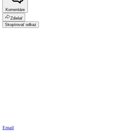
Komentáre
Zdielať
Skopírovať odkaz
Email