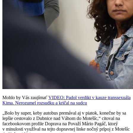
Mohlo by Vás zaujímať
VIDEO: Padol verdikt v kauze transsexuála
Kima. Nerozumel rozsudku a kričal na sudcu
„Bolo by super, keby autobus premával aj v piatok, konečne by sa
lepšie cestovalo z Dubnice nad Váhom do Motešíc,“ citoval na
facebookovom profile Doprava na Považí Mário Pagáč, ktorý
v minulosti využíval na tejto dopravnej linke nočný prípoj z Motešíc