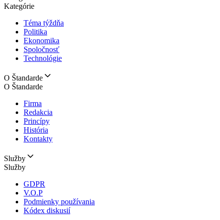
Kategórie
Téma týždňa
Politika
Ekonomika
Spoločnosť
Technológie
O Štandarde
O Štandarde
Firma
Redakcia
Princípy
História
Kontakty
Služby
Služby
GDPR
V.O.P
Podmienky používania
Kódex diskusií