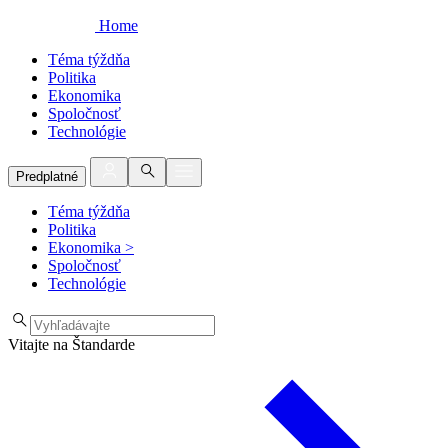
Home
Téma týždňa
Politika
Ekonomika
Spoločnosť
Technológie
Predplatné
Téma týždňa
Politika
Ekonomika
>
Spoločnosť
Technológie
Vitajte na Štandarde