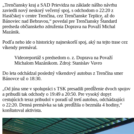
„Trenčiansky kraj a SAD Prievidza na základe nášho návrhu
zaviedli nový neskorý večerný spoj, s odchodom o 22:20 z
Hasičskej v centre Trenčína, cez Trenčianske Teplice, až do
Bánoviec nad Bebravou,“ povedal pre Trenčiansky Štandard
predseda občianskeho združenia Doprava na Považí Michal
Mazánik.
Podľa neho ide o historicky najneskorší spoj, aký na tejto trase cez
víkendy premával.
Videoreportáž s predsedom o. z. Doprava na Považí
Michalom Mazánikom. Zdroj: Stanislav Vavro
Do leta odchádzal posledný víkendový autobus z Trenčína smer
Bánovce už o 18:30.
„Od júna sme v spolupráci s TSK presadili predĺženie dvoch spojov
a pribudli tak odchody o 19:49 a 20:50. Pre vysoký dopyt
cestujúcich teraz pribudol v poradí už tretí autobus, odchádzajúci
o 22:20. Denná premávka sa tak predĺžila o bezmála 4 hodiny,“
konštatoval aktivista.