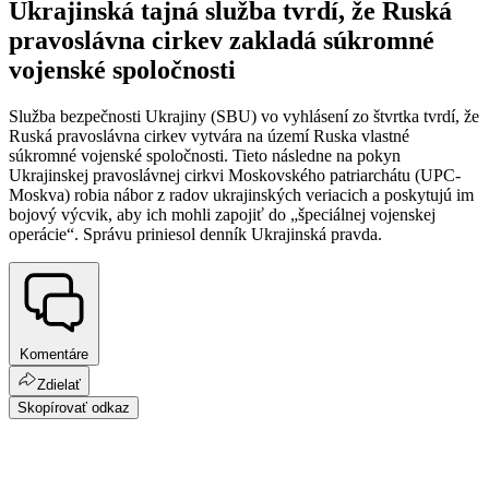
Ukrajinská tajná služba tvrdí, že Ruská
pravoslávna cirkev zakladá súkromné
vojenské spoločnosti
Služba bezpečnosti Ukrajiny (SBU) vo vyhlásení zo štvrtka tvrdí, že
Ruská pravoslávna cirkev vytvára na území Ruska vlastné
súkromné vojenské spoločnosti. Tieto následne na pokyn
Ukrajinskej pravoslávnej cirkvi Moskovského patriarchátu (UPC-
Moskva) robia nábor z radov ukrajinských veriacich a poskytujú im
bojový výcvik, aby ich mohli zapojiť do „špeciálnej vojenskej
operácie“. Správu priniesol denník Ukrajinská pravda.
Komentáre
Zdielať
Skopírovať odkaz