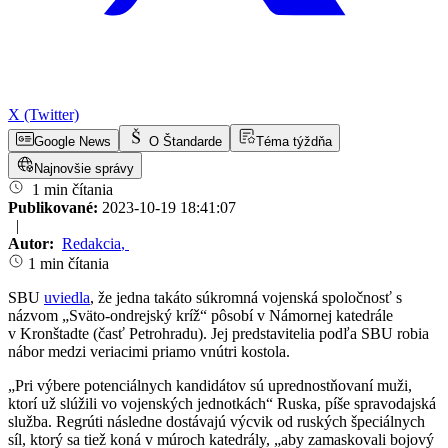
X (Twitter)
Google News
O Štandarde
Téma týždňa
Najnovšie správy
1 min čítania
Publikované:
2023-10-19 18:41:07
|
Autor:
Redakcia
,
1 min čítania
SBU
uviedla
, že jedna takáto súkromná vojenská spoločnosť s
názvom „Sväto-ondrejský kríž“ pôsobí v Námornej katedrále
v Kronštadte (časť Petrohradu). Jej predstavitelia podľa SBU robia
nábor medzi veriacimi priamo vnútri kostola.
„Pri výbere potenciálnych kandidátov sú uprednostňovaní muži,
ktorí už slúžili vo vojenských jednotkách“ Ruska, píše spravodajská
služba. Regrúti následne dostávajú výcvik od ruských špeciálnych
síl, ktorý sa tiež koná v múroch katedrály, „aby zamaskovali bojový