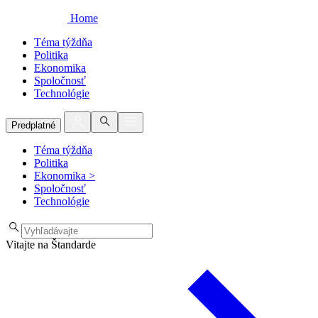
Home
Téma týždňa
Politika
Ekonomika
Spoločnosť
Technológie
Predplatné
Téma týždňa
Politika
Ekonomika
>
Spoločnosť
Technológie
Vitajte na Štandarde