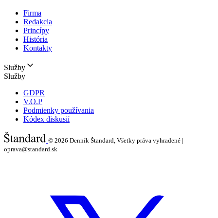
Firma
Redakcia
Princípy
História
Kontakty
Služby
Služby
GDPR
V.O.P
Podmienky používania
Kódex diskusií
© 2026
Denník Štandard, Všetky práva vyhradené |
oprava@standard.sk