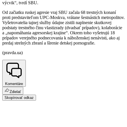
výcvik“, tvrdí SBU.
Od začiatku ruskej agresie vraj SBU začala 68 trestných konaní
proti predstaviteľom UPC-Moskva, vrátane šestnástich metropolitov.
Vyšetrovatelia tajnej služby údajne zistili naplnenie skutkovej
podstaty trestného činu vlastizrady (dvadsať prípadov), kolaborácie
a „napomáhania agresorskej krajine“. Okrem toho vyšetrujú 18
prípadov verejného podnecovania k náboženskej nenávisti, ako aj
predaj strelných zbraní a šírenie detskej pornografie.
(pravda.ua)
Komentáre
Zdielať
Skopírovať odkaz