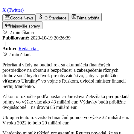
X (Twitter)
Google News
O Štandarde
Téma týždňa
Najnovšie správy
2 min čítania
Publikované:
2023-10-19 20:26:39
|
Autor:
Redakcia
,
2 min čítania
Prioritami vlády na budúci rok sú akumulácia finančných
prostriedkov na obranu a bezpečnosť a zabezpečenie rôznych
druhov sociálnych dávok pre obyvateľstvo, „aby sa priblížilo
víťazstvo Ukrajiny" vo vojne s Ruskom, uviedol minister financií
Serhij Marčenko.
Zákon o rozpočte podľa poslanca Jaroslava Železňaka predpokladá
príjmy vo výške viac ako 43 miliárd eur. Výdavky budú približne
dvojnásobné – na úrovni 85 miliárd eur.
Ukrajina tento rok získala finančnú pomoc vo výške 32 miliárd eur.
V roku 2022 to bolo 29 miliárd eur.
Marčenko minulý týždeň pre agentúru Reuters povedal, že sa u