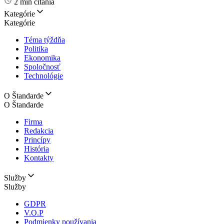
2 min čítania
Kategórie
Kategórie
Téma týždňa
Politika
Ekonomika
Spoločnosť
Technológie
O Štandarde
O Štandarde
Firma
Redakcia
Princípy
História
Kontakty
Služby
Služby
GDPR
V.O.P
Podmienky používania