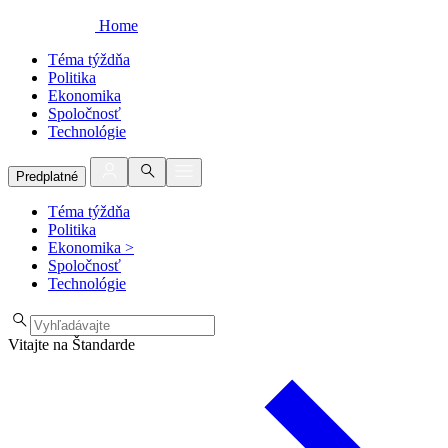
Home
Téma týždňa
Politika
Ekonomika
Spoločnosť
Technológie
Predplatné
Téma týždňa
Politika
Ekonomika
>
Spoločnosť
Technológie
Vitajte na Štandarde