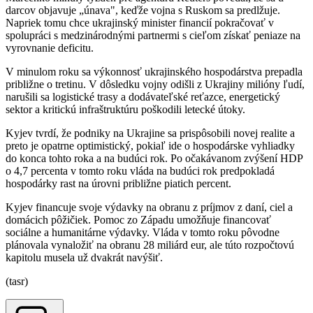
darcov objavuje „únava", keďže vojna s Ruskom sa predlžuje.
Napriek tomu chce ukrajinský minister financií pokračovať v
spolupráci s medzinárodnými partnermi s cieľom získať peniaze na
vyrovnanie deficitu.
V minulom roku sa výkonnosť ukrajinského hospodárstva prepadla
približne o tretinu. V dôsledku vojny odišli z Ukrajiny milióny ľudí,
narušili sa logistické trasy a dodávateľské reťazce, energetický
sektor a kritickú infraštruktúru poškodili letecké útoky.
Kyjev tvrdí, že podniky na Ukrajine sa prispôsobili novej realite a
preto je opatrne optimistický, pokiaľ ide o hospodárske vyhliadky
do konca tohto roka a na budúci rok. Po očakávanom zvýšení HDP
o 4,7 percenta v tomto roku vláda na budúci rok predpokladá
hospodárky rast na úrovni približne piatich percent.
Kyjev financuje svoje výdavky na obranu z príjmov z daní, ciel a
domácich pôžičiek. Pomoc zo Západu umožňuje financovať
sociálne a humanitárne výdavky. Vláda v tomto roku pôvodne
plánovala vynaložiť na obranu 28 miliárd eur, ale túto rozpočtovú
kapitolu musela už dvakrát navýšiť.
(tasr)