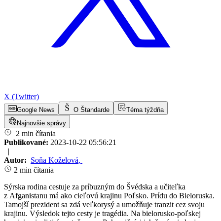
X (Twitter)
Google News
O Štandarde
Téma týždňa
Najnovšie správy
2 min čítania
Publikované:
2023-10-22 05:56:21
|
Autor:
Soňa Koželová
,
2 min čítania
Sýrska rodina cestuje za príbuzným do Švédska a učiteľka
z Afganistanu má ako cieľovú krajinu Poľsko. Prídu do Bieloruska.
Tamojší prezident sa zdá veľkorysý a umožňuje tranzit cez svoju
krajinu. Výsledok tejto cesty je tragédia. Na bielorusko-poľskej