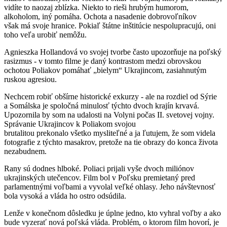
vidíte to naozaj zblízka. Niekto to rieši hrubým humorom,
alkoholom, iný pomáha. Ochota a nasadenie dobrovoľníkov
však má svoje hranice. Pokiaľ štátne inštitúcie nespolupracujú, oni
toho veľa urobiť nemôžu.
Agnieszka Hollandová vo svojej tvorbe často upozorňuje na poľský
rasizmus - v tomto filme je daný kontrastom medzi obrovskou
ochotou Poliakov pomáhať „bielym“ Ukrajincom, zasiahnutým
ruskou agresiou.
Nechcem robiť obšírne historické exkurzy - ale na rozdiel od Sýrie
a Somálska je spoločná minulosť týchto dvoch krajín krvavá.
Upozornila by som na udalosti na Volyni počas II. svetovej vojny.
Správanie Ukrajincov k Poliakom svojou
brutalitou prekonalo všetko mysliteľné a ja ľutujem, že som videla
fotografie z týchto masakrov, pretože na tie obrazy do konca života
nezabudnem.
Rany sú dodnes hlboké. Poliaci prijali vyše dvoch miliónov
ukrajinských utečencov. Film bol v Poľsku premietaný pred
parlamentnými voľbami a vyvolal veľké ohlasy. Jeho návštevnosť
bola vysoká a vláda ho ostro odsúdila.
Lenže v konečnom dôsledku je úplne jedno, kto vyhral voľby a ako
bude vyzerať nová poľská vláda. Problém, o ktorom film hovorí, je