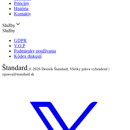
Princípy
História
Kontakty
Služby
Služby
GDPR
V.O.P
Podmienky používania
Kódex diskusií
© 2026
Denník Štandard, Všetky práva vyhradené |
oprava@standard.sk