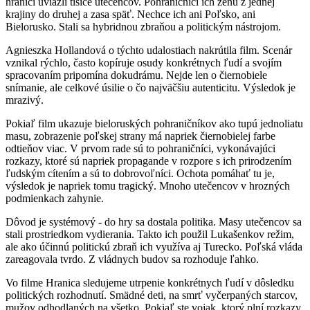
hranici uviazli tisíce utečencov. Pohraničníci ich ženú z jednej
krajiny do druhej a zasa späť. Nechce ich ani Poľsko, ani
Bielorusko. Stali sa hybridnou zbraňou a politickým nástrojom.
Agnieszka Hollandová o týchto udalostiach nakrútila film. Scenár
vznikal rýchlo, často kopíruje osudy konkrétnych ľudí a svojím
spracovaním pripomína dokudrámu. Nejde len o čiernobiele
snímanie, ale celkové úsilie o čo najväčšiu autenticitu. Výsledok je
mrazivý.
Pokiaľ film ukazuje bieloruských pohraničníkov ako tupú jednoliatu
masu, zobrazenie poľskej strany má napriek čiernobielej farbe
odtieňov viac. V prvom rade sú to pohraničníci, vykonávajúci
rozkazy, ktoré sú napriek propagande v rozpore s ich prirodzením
ľudským cítením a sú to dobrovoľníci. Ochota pomáhať tu je,
výsledok je napriek tomu tragický. Mnoho utečencov v hrozných
podmienkach zahynie.
Dôvod je systémový - do hry sa dostala politika. Masy utečencov sa
stali prostriedkom vydierania. Takto ich použil Lukašenkov režim,
ale ako účinnú politickú zbraň ich využíva aj Turecko. Poľská vláda
zareagovala tvrdo. Z vládnych budov sa rozhoduje ľahko.
Vo filme Hranica sledujeme utrpenie konkrétnych ľudí v dôsledku
politických rozhodnutí. Smädné deti, na smrť vyčerpaných starcov,
mužov odhodlaných na všetko. Pokiaľ ste vojak, ktorý plní rozkazy,