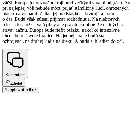
väčší. Európa jednoznačne stojí pred veľkými vlnami migrácií. Ani
pri najlepšej vôli nebude môcť prijať stámilióny ľudí, ohrozených
hladom a vojnami. Zatiaľ jej predstavitelia lavírujú a hrajú
o čas. Budú však nútení prijímať rozhodnutia. Na niektorých
miestach sa už stavajú ploty a je pravdepodobné, že na iných sa
stavať začnú. Európa bude riešiť otázku, nakoľko intenzívne
chce chrániť svoje hranice. Na jednej strane budú stáť
ozbrojenci, na druhej ľudia na úteku. A budú si hľadieť do očí.
Komentáre
Zdielať
Skopírovať odkaz