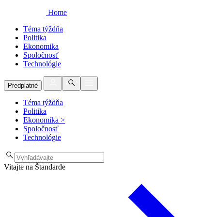
Home
Téma týždňa
Politika
Ekonomika
Spoločnosť
Technológie
Predplatné
Téma týždňa
Politika
Ekonomika
>
Spoločnosť
Technológie
Vitajte na Štandarde