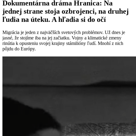
Dokumentárna dráma Hranica: Na
jednej strane stoja ozbrojenci, na druhej
ľudia na úteku. A hľadia si do očí
Migrácia je jeden z najväčších svetových problémov. Už dnes je
jasné, že stojíme iba na jej začiatku. Vojny a klimatické zmeny
rinútia k opusteniu svojej krajiny stámilióny ľudí. Mnohí z nich
pôjdu do Európy.