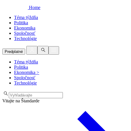
Home
Téma týždňa
Politika
Ekonomika
Spoločnosť
Technológie
Predplatné
Téma týždňa
Politika
Ekonomika
>
Spoločnosť
Technológie
Vitajte na Štandarde