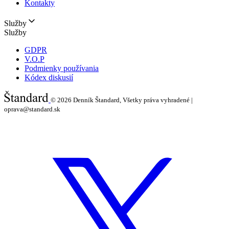
Kontakty
Služby
Služby
GDPR
V.O.P
Podmienky používania
Kódex diskusií
© 2026
Denník Štandard, Všetky práva vyhradené |
oprava@standard.sk