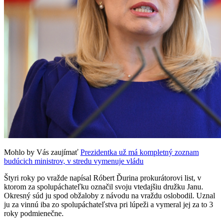
Mohlo by Vás zaujímať
Prezidentka už má kompletný zoznam
budúcich ministrov, v stredu vymenuje vládu
Štyri roky po vražde napísal Róbert Ďurina prokurátorovi list, v
ktorom za spolupáchateľku označil svoju vtedajšiu družku Janu.
Okresný súd ju spod obžaloby z návodu na vraždu oslobodil. Uznal
ju za vinnú iba zo spolupáchateľstva pri lúpeži a vymeral jej za to 3
roky podmienečne.