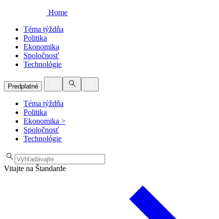
Home
Téma týždňa
Politika
Ekonomika
Spoločnosť
Technológie
Predplatné
Téma týždňa
Politika
Ekonomika
>
Spoločnosť
Technológie
Vitajte na Štandarde