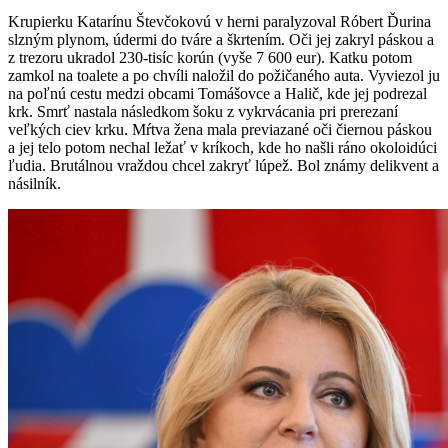
Krupierku Katarínu Števčokovú v herni paralyzoval Róbert Ďurina
slzným plynom, údermi do tváre a škrtením. Oči jej zakryl páskou a
z trezoru ukradol 230-tisíc korún (vyše 7 600 eur). Katku potom
zamkol na toalete a po chvíli naložil do požičaného auta. Vyviezol ju
na poľnú cestu medzi obcami Tomášovce a Halič, kde jej podrezal
krk. Smrť nastala následkom šoku z vykrvácania pri prerezaní
veľkých ciev krku. Mŕtva žena mala previazané oči čiernou páskou
a jej telo potom nechal ležať v kríkoch, kde ho našli ráno okoloidúci
ľudia. Brutálnou vraždou chcel zakryť lúpež. Bol známy delikvent a
násilník.