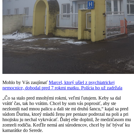
Mohlo by Vás zaujímať
Marcel, ktorý ušiel z psychiatrickej
nemocnice, dobodal pred 7 rokmi matku. Polícia ho už zadržala
„Čo sa stalo pred mnohými rokmi, veľmi ľutujem. Keby sa dal
vrátiť čas, tak ho vrátim. Chcel by som vás poprosiť, aby ste
nezlomili nad mnou palicu a dali ste mi druhú šancu,“ kajal sa pred
súdom Ďurina, ktorý mladú ženu pre peniaze podrezal na poli a pri
hnojisku ju nechal vykrvácať. Ďalej ešte doplnil, že medzičasom mu
zomreli rodičia. Keďže nemá ani súrodencov, chcel by ísť bývať ku
kamarátke do Serede.