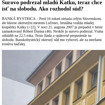
Surovo podrezal mladú Katku, teraz chce
ísť na slobodu. Ako rozhodol súd?
BANKÁ BYSTRICA – Pred 16 rokmi otriasla celým Slovenskom,
ale hlavne okresným mestom Lučenec, brutálna vražda mladej
krupiérky Katky (+22). V noci 21. augusta 2007 ju prepadol v herni
zamaskovaný Róbert Ďurina (46). Neskôr ju surovo podrezal. Vraha
odsúdili na 22,5 roka. Teraz žiada o opätovné prepustenie na
slobodu. Banskobystrický okresný súd mu vyhovel, ale za mrežami
zostáva naďalej.