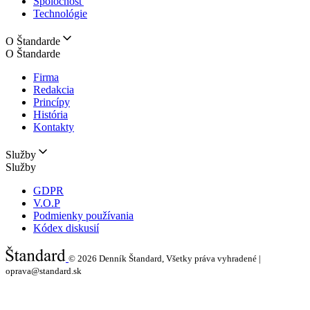
Spoločnosť
Technológie
O Štandarde
O Štandarde
Firma
Redakcia
Princípy
História
Kontakty
Služby
Služby
GDPR
V.O.P
Podmienky používania
Kódex diskusií
© 2026
Denník Štandard, Všetky práva vyhradené |
oprava@standard.sk