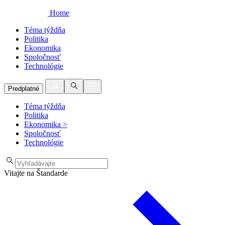
Home
Téma týždňa
Politika
Ekonomika
Spoločnosť
Technológie
Predplatné
Téma týždňa
Politika
Ekonomika
>
Spoločnosť
Technológie
Vitajte na Štandarde