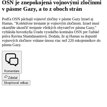
OSN je znepokojená vojnovými zločinmi
v pásme Gazy, a to z oboch strán
Podľa OSN páchajú vojnové zločiny v pásme Gazy Izrael aj
Hamas. "Kolektívne trestanie je vojnovým zločinom. Izrael musí
okamžite ukončiť trestanie všetkých obyvateľov pásma Gazy,"
vyhlásila hovorkyňa Úradu vysokého komisára OSN pre ľudské
práva Ravina Shamdasaniová. Dodala, že aj Hamas sa dopustil
vojnových zločinov vrátane únosu viac než 220 rukojemníkov do
pásma Gazy.
Komentáre
Zdielať
Skopírovať odkaz