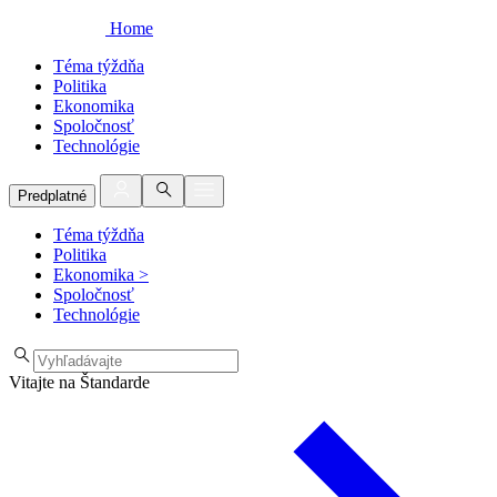
Home
Téma týždňa
Politika
Ekonomika
Spoločnosť
Technológie
Predplatné
Téma týždňa
Politika
Ekonomika
>
Spoločnosť
Technológie
Vitajte na Štandarde