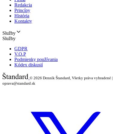
Redakcia
Princípy
História
Kontakty
Služby
Služby
GDPR
V.O.P
Podmienky používania
Kódex diskusií
© 2026
Denník Štandard, Všetky práva vyhradené |
oprava@standard.sk