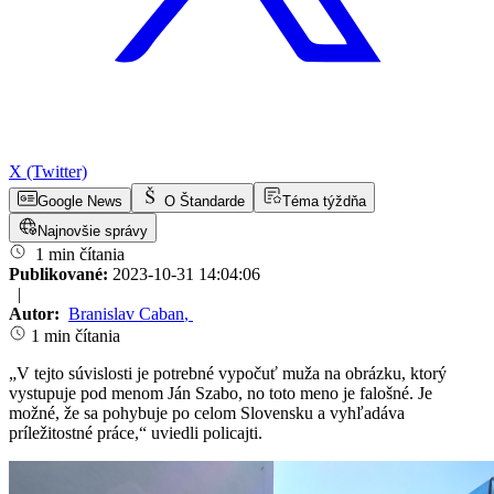
X (Twitter)
Google News
O Štandarde
Téma týždňa
Najnovšie správy
1 min čítania
Publikované:
2023-10-31 14:04:06
|
Autor:
Branislav Caban
,
1 min čítania
„V tejto súvislosti je potrebné vypočuť muža na obrázku, ktorý
vystupuje pod menom Ján Szabo, no toto meno je falošné. Je
možné, že sa pohybuje po celom Slovensku a vyhľadáva
príležitostné práce,“ uviedli policajti.