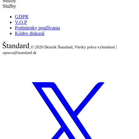
Služby
Služby
GDPR
V.O.P
Podmienky používania
Kódex diskusií
© 2026
Denník Štandard, Všetky práva vyhradené |
oprava@standard.sk