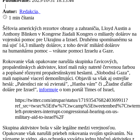
Publikované:
2023-10-31 18:13:44
|
Autor:
Redakcia
,
1 min čítania
Šéfovia amerických rezortov obrany a zahraničia, Lloyd Austin a
Anthony Blinken v Kongrese žiadali Kongres o miliardy dolárov na
vojenskú pomoc pre Ukrajinu a Izrael. Druhému spomínanému sa
má ujsť 14,3 miliardy dolárov, z toho deväť miliárd dolárov
na humanitárnu pomoc – vrátane pomoci Izraelu a Gaze.
Rokovanie však opakovane narušila skupinka ľavicových,
propalestínskych aktivistov, ktorí mali ruky natreté červenou farbou
a popísané rôznymi propalestínskymi heslami. „Slobodná Gaza”,
mali napisané viacerí demonštrujúci. Objavili sa však aj ostrejšie
heslá: „Palestínci nie sú zvieratá”, „Hanba vám” či „Žiadne ďalšie
doláre pre Izrael”,
informuje
o tom portál Times of Israel,
https://twitter.com/atrupar/status/1719354768240369911?
ref_src=twsrc%5Etfw%7Ctwcamp%5Etweetembed%7Ctwterm
left-protesters-interrupt-congressional-hearing-on-us-
military-aid-to-israel%2F
Skupina aktivistov bola v sále legálne medzi verejnosťou.
Opakovane však narušili priebeh rokovania svojím správaním. Na
zázname je vidno, ako ochranka vyvádza jednu hlučnú aktivistku z