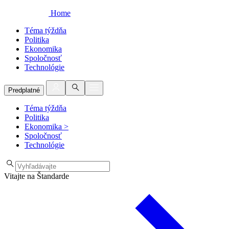
Home
Téma týždňa
Politika
Ekonomika
Spoločnosť
Technológie
Predplatné
Téma týždňa
Politika
Ekonomika
>
Spoločnosť
Technológie
Vitajte na Štandarde