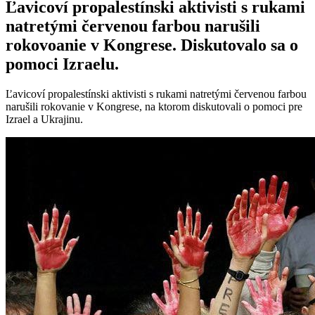
Ľavicoví propalestínski aktivisti s rukami
natretými červenou farbou narušili
rokovoanie v Kongrese. Diskutovalo sa o
pomoci Izraelu.
Ľavicoví propalestínski aktivisti s rukami natretými červenou farbou
narušili rokovanie v Kongrese, na ktorom diskutovali o pomoci pre
Izrael a Ukrajinu.