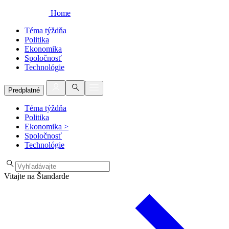
Home
Téma týždňa
Politika
Ekonomika
Spoločnosť
Technológie
Predplatné
Téma týždňa
Politika
Ekonomika
>
Spoločnosť
Technológie
Vitajte na Štandarde