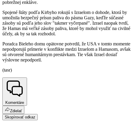
pobrežnej enkláve.
Spojené štáty podľa Kirbyho rokujú s Izraelom o dohode, ktorá by
umožnila bezpečný prísun paliva do pásma Gazy, keďže súčasné
zásoby sú podľa jeho slov "takmer vyčerpané". Izrael naopak tvrdí,
že Hamas má veľké zásoby paliva, ktoré by mohol využiť na civilné
účely, ak by sa tak rozhodol.
Poradca Bieleho domu opätovne potvrdil, že USA v tomto momente
nepodporujú prímerie v konflikte medzi Izraelom a Hamasom, avšak
sú otvorené humanitárnym prestávkam. Tie však Izrael dosiaľ
výslovne nepodporil.
(tasr)
Komentáre
Zdielať
Skopírovať odkaz