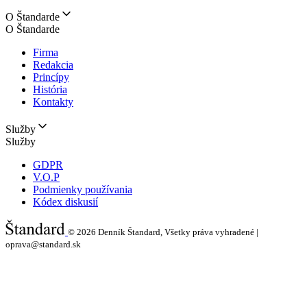
O Štandarde
O Štandarde
Firma
Redakcia
Princípy
História
Kontakty
Služby
Služby
GDPR
V.O.P
Podmienky používania
Kódex diskusií
© 2026
Denník Štandard, Všetky práva vyhradené |
oprava@standard.sk