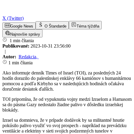
X (Twitter)
Google News
O Štandarde
Téma týždňa
Najnovšie správy
1 min čítania
Publikované:
2023-10-31 23:56:00
|
Autor:
Redakcia
,
1 min čítania
Ako informuje denník Times of Israel (TOI), za posledných 24
hodín dorazilo do palestínskej enklávy 66 kamiónov s humanitárnou
pomocou a podľa Kirbyho sa v nasledujúcich hodinách očakáva
doručenie desiatok ďalších.
TOI pripomína, že od vypuknutia vojny medzi Izraelom a Hamasom
sa do pásma Gazy nedostalo žiadne palivo v dôsledku izraelskej
blokády.
Izrael sa domnieva, že v prípade dodávok by sa militantné hnutie
pokúsilo palivo využiť vo svoj prospech - napríklad na prevádzku
ventilácie a elektriny v sieti svojich podzemných tunelov v