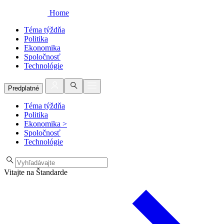
Home
Téma týždňa
Politika
Ekonomika
Spoločnosť
Technológie
Predplatné
Téma týždňa
Politika
Ekonomika
>
Spoločnosť
Technológie
Vitajte na Štandarde