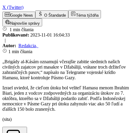
X (Twitter)
Google News
O Štandarde
Téma týždňa
Najnovšie správy
1 min čítania
Publikované:
2023-11-01 16:04:33
|
Autor:
Redakcia
,
1 min čítania
„Brigády al-Kásám oznamujú včerajšie zabitie siedmich našich
civilných zajatcov pri masakre v Džabáliji, vrátane troch držiteľov
zahraničných pasov,“ napísalo na Telegrame vojenské krídlo
Hamasu, ktoré kontroluje Pásmo Gazy.
Izrael uviedol, že cieľom útoku bol veliteľ Hamasu menom Ibrahim
Biari, jeden z vodcov zodpovedných za organizáciu útokov zo 7.
októbra, ktorého sa v Džabáliji podarilo zabiť. Podľa Indonézskej
nemocnice v Pásme Gazy pri útoku zahynulo viac ako 50 ľudí a
ďalších 150 bolo zranených.
(sita)