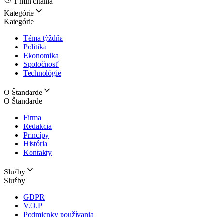
1 min čítania
Kategórie
Kategórie
Téma týždňa
Politika
Ekonomika
Spoločnosť
Technológie
O Štandarde
O Štandarde
Firma
Redakcia
Princípy
História
Kontakty
Služby
Služby
GDPR
V.O.P
Podmienky používania