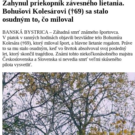
Zahynul priekopník závesného lietania.
Bohušovi Kolesárovi (†69) sa stalo
osudným to, čo miloval
BANSKÁ BYSTRICA – Záhadná smrť známeho športovca.
V piatok v ranných hodinách objavili bezvládne telo Bohumíra
Kolesára (†69), ktorý miloval šport, a hlavne lietanie rogalom. Práve
to sa mu stalo osudným, keď vo štvrtok absolvoval svoj posledný
let, ktorý skončil tragédiou. Známi tohto niekoľkonásobného majstra
Československa a Slovenska si nevedia smrť veľmi skúseného
pilota vysvetliť.