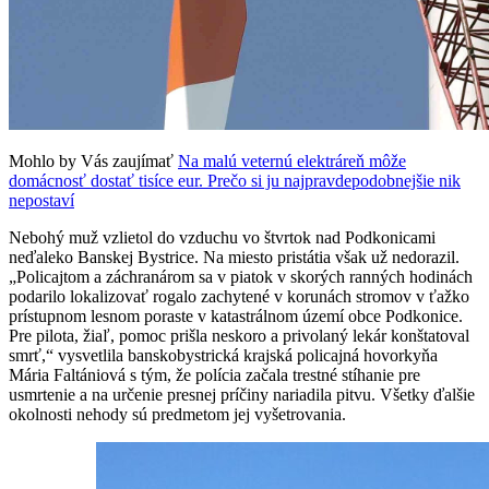
Mohlo by Vás zaujímať
Na malú veternú elektráreň môže
domácnosť dostať tisíce eur. Prečo si ju najpravdepodobnejšie nik
nepostaví
Nebohý muž vzlietol do vzduchu vo štvrtok nad Podkonicami
neďaleko Banskej Bystrice. Na miesto pristátia však už nedorazil.
„Policajtom a záchranárom sa v piatok v skorých ranných hodinách
podarilo lokalizovať rogalo zachytené v korunách stromov v ťažko
prístupnom lesnom poraste v katastrálnom území obce Podkonice.
Pre pilota, žiaľ, pomoc prišla neskoro a privolaný lekár konštatoval
smrť,“ vysvetlila banskobystrická krajská policajná hovorkyňa
Mária Faltániová s tým, že polícia začala trestné stíhanie pre
usmrtenie a na určenie presnej príčiny nariadila pitvu. Všetky ďalšie
okolnosti nehody sú predmetom jej vyšetrovania.