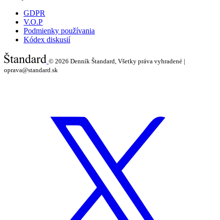
GDPR
V.O.P
Podmienky používania
Kódex diskusií
© 2026
Denník Štandard, Všetky práva vyhradené |
oprava@standard.sk