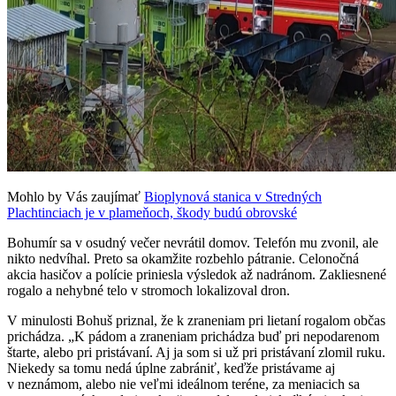
Mohlo by Vás zaujímať
Bioplynová stanica v Stredných
Plachtinciach je v plameňoch, škody budú obrovské
Bohumír sa v osudný večer nevrátil domov. Telefón mu zvonil, ale
nikto nedvíhal. Preto sa okamžite rozbehlo pátranie. Celonočná
akcia hasičov a polície priniesla výsledok až nadránom. Zakliesnené
rogalo a nehybné telo v stromoch lokalizoval dron.
V minulosti Bohuš priznal, že k zraneniam pri lietaní rogalom občas
prichádza. „K pádom a zraneniam prichádza buď pri nepodarenom
štarte, alebo pri pristávaní. Aj ja som si už pri pristávaní zlomil ruku.
Niekedy sa tomu nedá úplne zabrániť, keďže pristávame aj
v neznámom, alebo nie veľmi ideálnom teréne, za meniacich sa