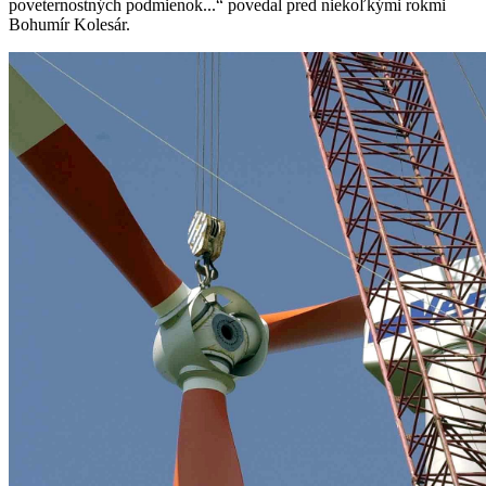
poveternostných podmienok...“ povedal pred niekoľkými rokmi
Bohumír Kolesár.