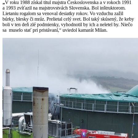
„
V roku 1988 získal titul majstra Československa a v rokoch 1991
a 1993 zvíťazil na majstrovstvách Slovenska. Bol inštruktorom.
Lietaniu rogalom sa venoval desiatky rokov. Vo vzduchu zažil
búrky, blesky či mráz. Prelietal celý svet. Bol taký skúsený, že keby
boli v ten deň zlé podmienky, vyhodnotil by ich a neletel by. Niečo
sa muselo stať pri pristávaní,“ uviedol kamarát Milan.