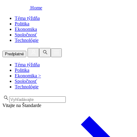
Home
Téma týždňa
Politika
Ekonomika
Spoločnosť
Technológie
Predplatné
Téma týždňa
Politika
Ekonomika
>
Spoločnosť
Technológie
Vitajte na Štandarde