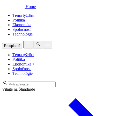
Home
Téma týždňa
Politika
Ekonomika
Spoločnosť
Technológie
Predplatné
Téma týždňa
Politika
Ekonomika
>
Spoločnosť
Technológie
Vitajte na Štandarde