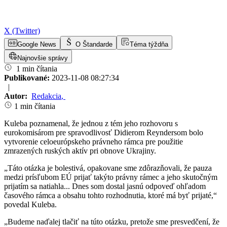
X (Twitter)
Google News
O Štandarde
Téma týždňa
Najnovšie správy
1 min čítania
Publikované:
2023-11-08 08:27:34
|
Autor:
Redakcia
,
1 min čítania
Kuleba poznamenal, že jednou z tém jeho rozhovoru s
eurokomisárom pre spravodlivosť Didierom Reyndersom bolo
vytvorenie celoeurópskeho právneho rámca pre použitie
zmrazených ruských aktív pri obnove Ukrajiny.
„Táto otázka je bolestivá, opakovane sme zdôrazňovali, že pauza
medzi prísľubom EÚ prijať takýto právny rámec a jeho skutočným
prijatím sa natiahla... Dnes som dostal jasnú odpoveď ohľadom
časového rámca a obsahu tohto rozhodnutia, ktoré má byť prijaté,“
povedal Kuleba.
„Budeme naďalej tlačiť na túto otázku, pretože sme presvedčení, že