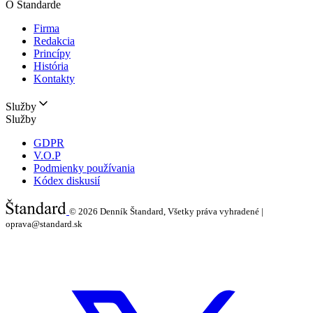
O Štandarde
Firma
Redakcia
Princípy
História
Kontakty
Služby
Služby
GDPR
V.O.P
Podmienky používania
Kódex diskusií
© 2026
Denník Štandard, Všetky práva vyhradené |
oprava@standard.sk