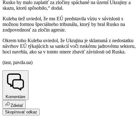
Rusko by malo zaplatiť za zločiny spáchané na území Ukrajiny a
skazu, ktorú spôsobilo,“ dodal.
Kuleba tiež uviedol, že mu EÚ predstavila víziu v súvislosti s
možnou formou špeciálneho tribunálu, ktorý by bral Rusko na
zodpovednosť za zločin agresie.
Okrem toho Kuleba uviedol, že Ukrajina je sklamaná z nedostatku
návrhov EÚ týkajúcich sa sankcií voči ruskému jadrovému sektoru,
hoci navrhla, ako sa v tomto smere zbaviť závislosti od Ruska.
(tasr, pavda.ua)
Komentáre
Zdielať
Skopírovať odkaz