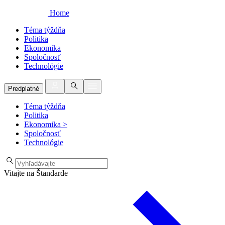
Home
Téma týždňa
Politika
Ekonomika
Spoločnosť
Technológie
Predplatné
Téma týždňa
Politika
Ekonomika
>
Spoločnosť
Technológie
Vitajte na Štandarde