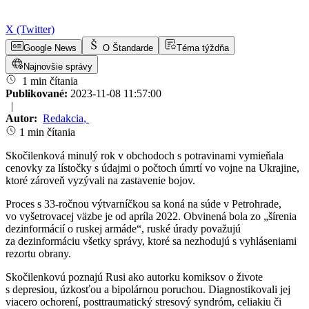
X (Twitter)
Google News
O Štandarde
Téma týždňa
Najnovšie správy
1 min čítania
Publikované:
2023-11-08 11:57:00
|
Autor:
Redakcia
,
1 min čítania
Skočilenková minulý rok v obchodoch s potravinami vymieňala
cenovky za lístočky s údajmi o počtoch úmrtí vo vojne na Ukrajine,
ktoré zároveň vyzývali na zastavenie bojov.
Proces s 33-ročnou výtvarníčkou sa koná na súde v Petrohrade,
vo vyšetrovacej väzbe je od apríla 2022. Obvinená bola zo „šírenia
dezinformácií o ruskej armáde“, ruské úrady považujú
za dezinformáciu všetky správy, ktoré sa nezhodujú s vyhláseniami
rezortu obrany.
Skočilenkovú poznajú Rusi ako autorku komiksov o živote
s depresiou, úzkosťou a bipolárnou poruchou. Diagnostikovali jej
viacero ochorení, posttraumatický stresový syndróm, celiakiu či