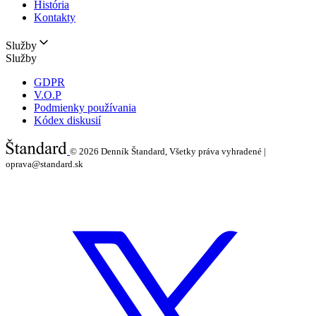
História
Kontakty
Služby
Služby
GDPR
V.O.P
Podmienky používania
Kódex diskusií
© 2026
Denník Štandard, Všetky práva vyhradené |
oprava@standard.sk