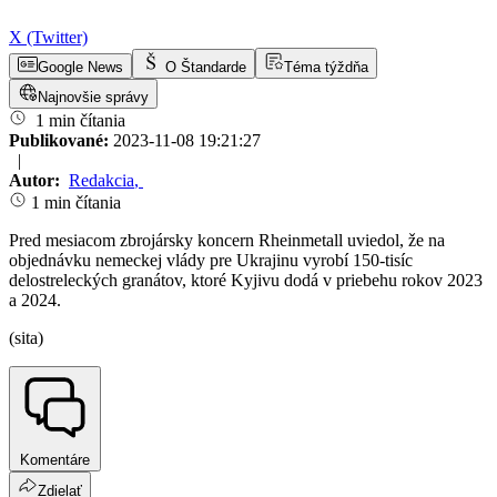
X (Twitter)
Google News
O Štandarde
Téma týždňa
Najnovšie správy
1 min čítania
Publikované:
2023-11-08 19:21:27
|
Autor:
Redakcia
,
1 min čítania
Pred mesiacom zbrojársky koncern Rheinmetall uviedol, že na
objednávku nemeckej vlády pre Ukrajinu vyrobí 150-tisíc
delostreleckých granátov, ktoré Kyjivu dodá v priebehu rokov 2023
a 2024.
(sita)
Komentáre
Zdielať