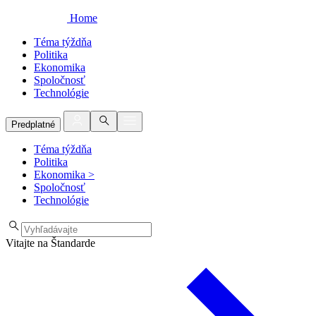
Home
Téma týždňa
Politika
Ekonomika
Spoločnosť
Technológie
Predplatné
Téma týždňa
Politika
Ekonomika
>
Spoločnosť
Technológie
Vitajte na Štandarde