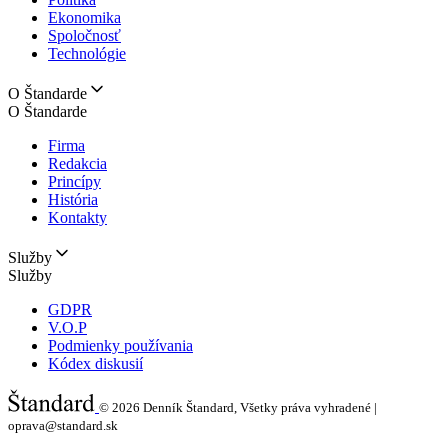
Ekonomika
Spoločnosť
Technológie
O Štandarde
O Štandarde
Firma
Redakcia
Princípy
História
Kontakty
Služby
Služby
GDPR
V.O.P
Podmienky používania
Kódex diskusií
© 2026
Denník Štandard, Všetky práva vyhradené |
oprava@standard.sk