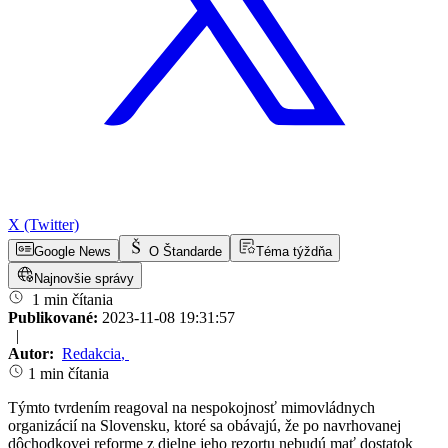
X (Twitter)
Google News
O Štandarde
Téma týždňa
Najnovšie správy
1 min čítania
Publikované:
2023-11-08 19:31:57
|
Autor:
Redakcia
,
1 min čítania
Týmto tvrdením reagoval na nespokojnosť mimovládnych
organizácií na Slovensku, ktoré sa obávajú, že po navrhovanej
dôchodkovej reforme z dielne jeho rezortu nebudú mať dostatok