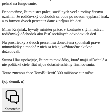
peňazí na fungovanie.
Pripomeňme, že minister práce, sociálnych vecí a rodiny čerstvo
oznámil, že rodičovský dôchodok sa bude po novom vyplácať inak,
a to formou dvoch percent z dane z príjmu ich detí.
Milan Krajniak, bývalý minister práce, v kontraste s tým nastavil
rodičovský dôchodok ako časť sociálnych odvodov ich detí.
Na prostriedky z dvoch percent sa donedávna spoliehali práve
mimovládky a mnohé z nich sa ich aj každoročne aktívne
dožadovali.
Strana Hlas upokojuje, že pre mimovládky, ktoré majú ušľachtilé a
nie politické ciele, štát nájde dotačné schémy financovania.
Touto zmenou chce Tomáš ušetriť 300 miliónov eur ročne.
(joj, denník n)
Komentáre