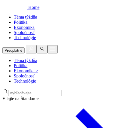
Home
Téma týždňa
Politika
Ekonomika
Spoločnosť
Technológie
Predplatné
Téma týždňa
Politika
Ekonomika
>
Spoločnosť
Technológie
Vitajte na Štandarde