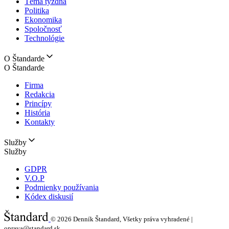
Téma týždňa
Politika
Ekonomika
Spoločnosť
Technológie
O Štandarde
O Štandarde
Firma
Redakcia
Princípy
História
Kontakty
Služby
Služby
GDPR
V.O.P
Podmienky používania
Kódex diskusií
© 2026
Denník Štandard, Všetky práva vyhradené |
oprava@standard.sk