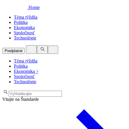
Home
Téma týždňa
Politika
Ekonomika
Spoločnosť
Technológie
Predplatné
Téma týždňa
Politika
Ekonomika
>
Spoločnosť
Technológie
Vitajte na Štandarde