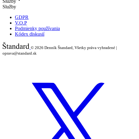
Služby
Služby
GDPR
V.O.P
Podmienky používania
Kódex diskusií
© 2026
Denník Štandard, Všetky práva vyhradené |
oprava@standard.sk