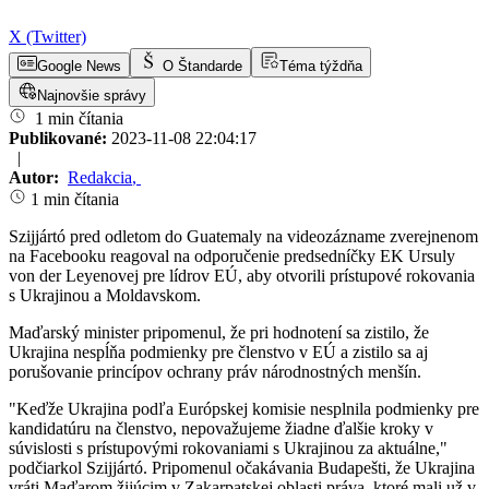
X (Twitter)
Google News
O Štandarde
Téma týždňa
Najnovšie správy
1 min čítania
Publikované:
2023-11-08 22:04:17
|
Autor:
Redakcia
,
1 min čítania
Szijjártó pred odletom do Guatemaly na videozázname zverejnenom
na Facebooku reagoval na odporučenie predsedníčky EK Ursuly
von der Leyenovej pre lídrov EÚ, aby otvorili prístupové rokovania
s Ukrajinou a Moldavskom.
Maďarský minister pripomenul, že pri hodnotení sa zistilo, že
Ukrajina nespĺňa podmienky pre členstvo v EÚ a zistilo sa aj
porušovanie princípov ochrany práv národnostných menšín.
"Keďže Ukrajina podľa Európskej komisie nesplnila podmienky pre
kandidatúru na členstvo, nepovažujeme žiadne ďalšie kroky v
súvislosti s prístupovými rokovaniami s Ukrajinou za aktuálne,"
podčiarkol Szijjártó. Pripomenul očakávania Budapešti, že Ukrajina
vráti Maďarom žijúcim v Zakarpatskej oblasti práva, ktoré mali už v