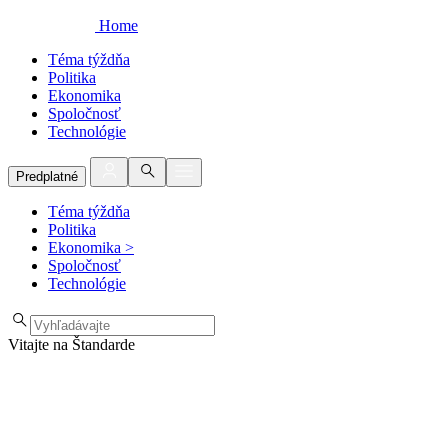
Home
Téma týždňa
Politika
Ekonomika
Spoločnosť
Technológie
Predplatné
Téma týždňa
Politika
Ekonomika
>
Spoločnosť
Technológie
Vitajte na Štandarde