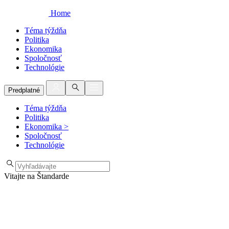
Home
Téma týždňa
Politika
Ekonomika
Spoločnosť
Technológie
Predplatné
Téma týždňa
Politika
Ekonomika
>
Spoločnosť
Technológie
Vitajte na Štandarde