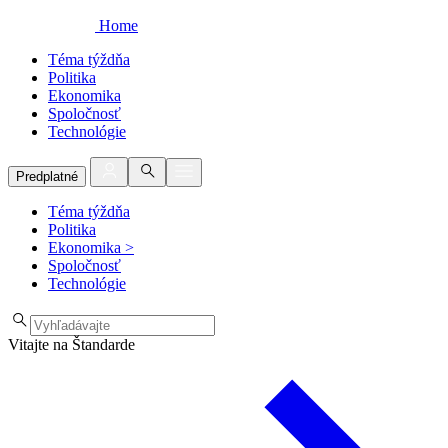
Home
Téma týždňa
Politika
Ekonomika
Spoločnosť
Technológie
Predplatné
Téma týždňa
Politika
Ekonomika
>
Spoločnosť
Technológie
Vitajte na Štandarde