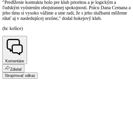
"Predĺženie kontraktu bolo pre klub prioritou a je logickým a
ľudským vyústením obojstrannej spokojnosti. Prácu Dana Cemana a
jeho tímu si vysoko vážime a sme radi, že s jeho službami môžeme
rátať aj v nasledujúcej sezóne," dodal hokejový klub.
(hc košice)
Komentáre
Zdielať
Skopírovať odkaz