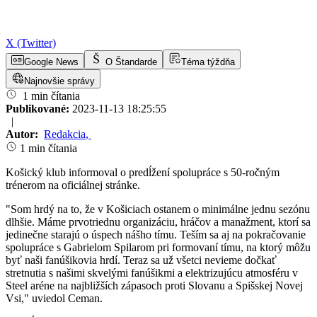
X (Twitter)
Google News
O Štandarde
Téma týždňa
Najnovšie správy
1 min čítania
Publikované:
2023-11-13 18:25:55
|
Autor:
Redakcia
,
1 min čítania
Košický klub informoval o predĺžení spolupráce s 50-ročným
trénerom na oficiálnej stránke.
"Som hrdý na to, že v Košiciach ostanem o minimálne jednu sezónu
dlhšie. Máme prvotriednu organizáciu, hráčov a manažment, ktorí sa
jedinečne starajú o úspech nášho tímu. Teším sa aj na pokračovanie
spolupráce s Gabrielom Spilarom pri formovaní tímu, na ktorý môžu
byť naši fanúšikovia hrdí. Teraz sa už všetci nevieme dočkať
stretnutia s našimi skvelými fanúšikmi a elektrizujúcu atmosféru v
Steel aréne na najbližších zápasoch proti Slovanu a Spišskej Novej
Vsi," uviedol Ceman.